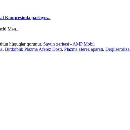
l Konqresində parlayır...
üclü Mən...
ütün hüquqlar qorunur.
Saytın xəritəsi
-
AMP Mobil
ma
,
Birdəfəlik Plazma Aferez Dəsti
,
Plazma aferez aparatı
,
Deqliseroliza