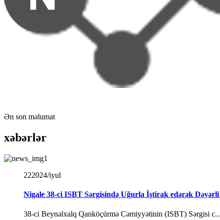
Ən son məlumat
xəbərlər
22
2024/iyul
Nigale 38-ci ISBT Sərgisində Uğurla İştirak edərək Dəyərli
38-ci Beynəlxalq Qanköçürmə Cəmiyyətinin (ISBT) Sərgisi c..