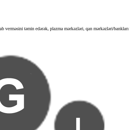
ab verməsini təmin edərək, plazma mərkəzləri, qan mərkəzləri/bankları v