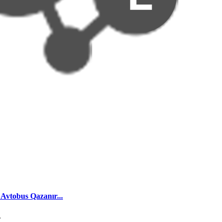
 Avtobus Qazanır...
.