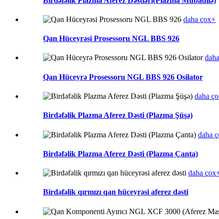
Birdəfəlik Plazma Aferez Dəstləri(Plazma Mübadilə)
daha çox+
Qan Hüceyrəsi Prosessoru NGL BBS 926
dah
Qan Hüceyrə Prosessoru NGL BBS 926 Osilator
daha ç
Birdəfəlik Plazma Aferez Dəsti (Plazma Şüşə)
daha 
Birdəfəlik Plazma Aferez Dəsti (Plazma Çanta)
daha çox
Birdəfəlik qırmızı qan hüceyrəsi aferez dəsti