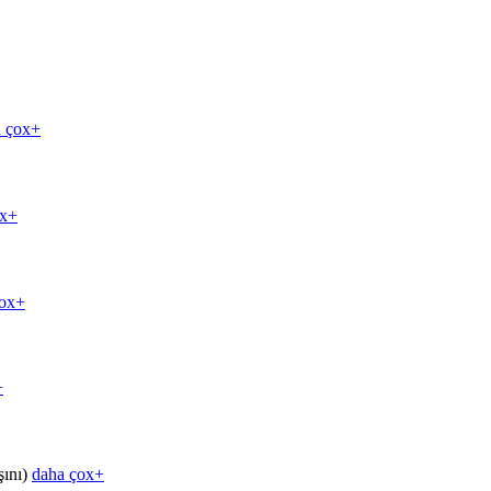
a çox+
ox+
çox+
+
daha çox+