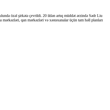
unda özəl şirkətə çevrildi. 20 ildən artıq müddət ərzində Sədr Liu
a mərkəzləri, qan mərkəzləri və xəstəxanalar üçün tam həll planları