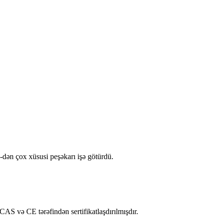
-dən çox xüsusi peşəkarı işə götürdü.
S və CE tərəfindən sertifikatlaşdırılmışdır.