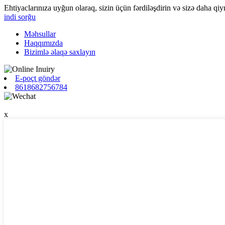
Ehtiyaclarınıza uyğun olaraq, sizin üçün fərdiləşdirin və sizə daha qi
indi sorğu
Məhsullar
Haqqımızda
Bizimlə əlaqə saxlayın
E-poçt göndər
8618682756784
x