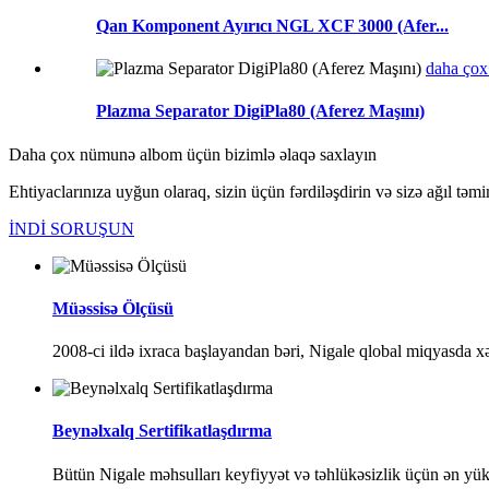
Qan Komponent Ayırıcı NGL XCF 3000 (Afer...
daha ço
Plazma Separator DigiPla80 (Aferez Maşını)
Daha çox nümunə albom üçün bizimlə əlaqə saxlayın
Ehtiyaclarınıza uyğun olaraq, sizin üçün fərdiləşdirin və sizə ağıl təmi
İNDİ SORUŞUN
Müəssisə Ölçüsü
2008-ci ildə ixraca başlayandan bəri, Nigale qlobal miqyasda xə
Beynəlxalq Sertifikatlaşdırma
Bütün Nigale məhsulları keyfiyyət və təhlükəsizlik üçün ən y