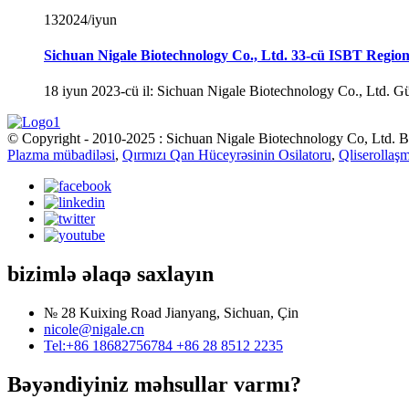
13
2024/iyun
Sichuan Nigale Biotechnology Co., Ltd. 33-cü ISBT Regiona
18 iyun 2023-cü il: Sichuan Nigale Biotechnology Co., Ltd. G
© Copyright - 2010-2025 : Sichuan Nigale Biotechnology Co, Ltd. B
Plazma mübadiləsi
,
Qırmızı Qan Hüceyrəsinin Osilatoru
,
Qliserollaş
bizimlə əlaqə saxlayın
№ 28 Kuixing Road Jianyang, Sichuan, Çin
nicole@nigale.cn
Tel:+86 18682756784 +86 28 8512 2235
Bəyəndiyiniz məhsullar varmı?