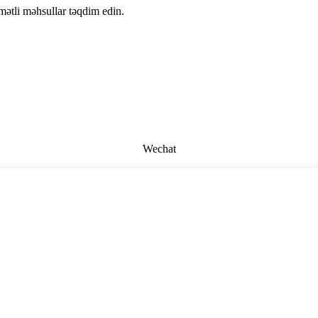
ymətli məhsullar təqdim edin.
Wechat