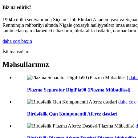
Biz nə edirik?
1994-cü ilin sentyabrında Siçuan Tibb Elmləri Akademiyası və Sıçuan Ə
Renminqin rəhbərliyi altında Nigale çoxsaylı nailiyyətlərə imza atara
təmin edən qan idarəedici cihazların, birdəfəlik dəstlərin, dərmanların v
daha çox baxın
İsti məhsullar
Məhsullarımız
dah
Plazma Separator DigiPla90 (Plazma Mübadiləsi)
daha çox
Birdəfəlik Qan Komponentli Aferez dəstləri
d