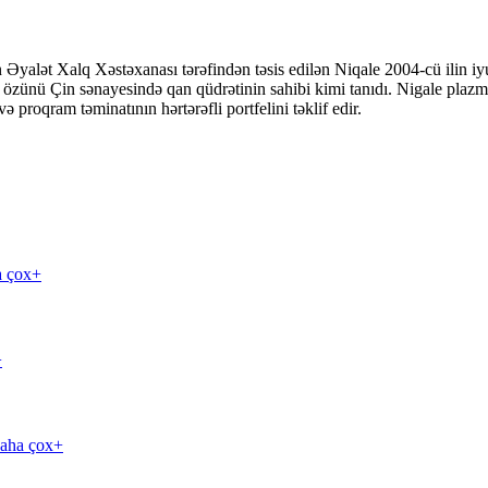
yalət Xalq Xəstəxanası tərəfindən təsis edilən Niqale 2004-cü ilin iyul
q özünü Çin sənayesində qan qüdrətinin sahibi kimi tanıdı. Nigale plazm
ə proqram təminatının hərtərəfli portfelini təklif edir.
a çox+
+
aha çox+