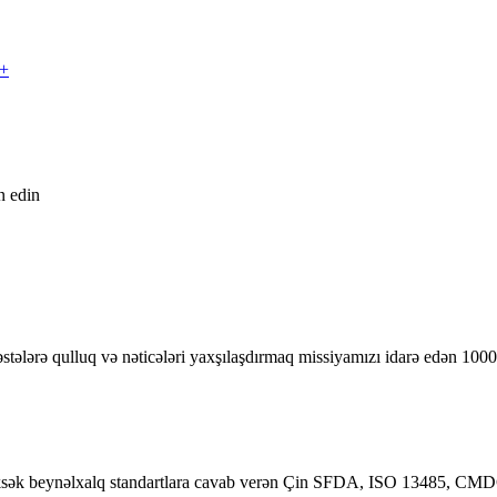
x+
n edin
stələrə qulluq və nəticələri yaxşılaşdırmaq missiyamızı idarə edən 1000
üksək beynəlxalq standartlara cavab verən Çin SFDA, ISO 13485, CMDCA