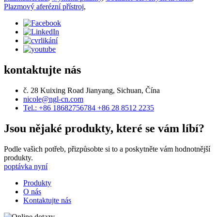
Plazmový aferézní přístroj
,
kontaktujte nás
č. 28 Kuixing Road Jianyang, Sichuan, Čína
nicole@ngl-cn.com
Tel.: +86 18682756784 +86 28 8512 2235
Jsou nějaké produkty, které se vám líbí?
Podle vašich potřeb, přizpůsobte si to a poskytněte vám hodnotnější
produkty.
poptávka nyní
Produkty
O nás
Kontaktujte nás