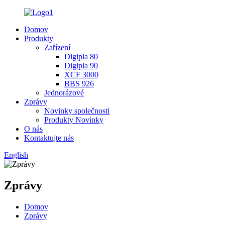
Domov
Produkty
Zařízení
Digipla 80
Digipla 90
XCF 3000
BBS 926
Jednorázové
Zprávy
Novinky společnosti
Produkty Novinky
O nás
Kontaktujte nás
English
Zprávy
Domov
Zprávy