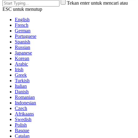
Tekan enter untuk mencari atau
ESC untuk menutup
English
French
German
Portuguese
Spanish
Russian
Japanese
Korean
Arabic
Irish
Greek
Turkish
Italian
Danish
Romanian
Indonesian
Czech
Afrikaans
Swedish
Polish
Basque
Catalan