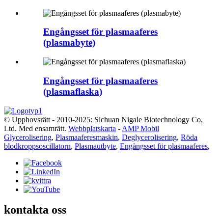
Engångsset för plasmaaferes
(plasmabyte)
Engångsset för plasmaaferes
(plasmaflaska)
© Upphovsrätt - 2010-2025: Sichuan Nigale Biotechnology Co,
Ltd. Med ensamrätt.
Webbplatskarta
-
AMP Mobil
Glycerolisering
,
Plasmaaferesmaskin
,
Deglycerolisering
,
Röda
blodkroppsoscillatorn
,
Plasmautbyte
,
Engångsset för plasmaaferes
,
kontakta oss