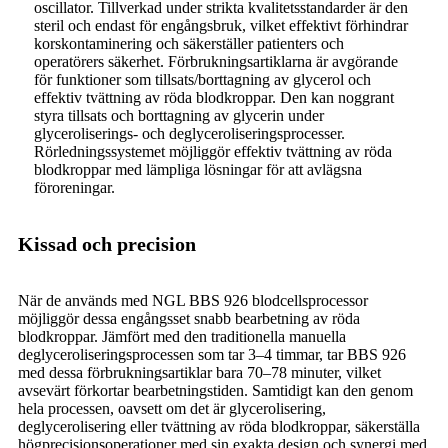
oscillator. Tillverkad under strikta kvalitetsstandarder är den
steril och endast för engångsbruk, vilket effektivt förhindrar
korskontaminering och säkerställer patienters och
operatörers säkerhet. Förbrukningsartiklarna är avgörande
för funktioner som tillsats/borttagning av glycerol och
effektiv tvättning av röda blodkroppar. Den kan noggrant
styra tillsats och borttagning av glycerin under
glyceroliserings- och deglyceroliseringsprocesser.
Rörledningssystemet möjliggör effektiv tvättning av röda
blodkroppar med lämpliga lösningar för att avlägsna
föroreningar.
Kissad och precision
När de används med NGL BBS 926 blodcellsprocessor
möjliggör dessa engångsset snabb bearbetning av röda
blodkroppar. Jämfört med den traditionella manuella
deglyceroliseringsprocessen som tar 3–4 timmar, tar BBS 926
med dessa förbrukningsartiklar bara 70–78 minuter, vilket
avsevärt förkortar bearbetningstiden. Samtidigt kan den genom
hela processen, oavsett om det är glycerolisering,
deglycerolisering eller tvättning av röda blodkroppar, säkerställa
högprecisionsoperationer med sin exakta design och synergi med