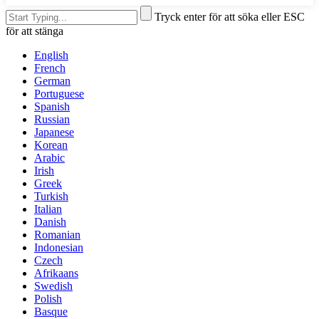
Tryck enter för att söka eller ESC
för att stänga
English
French
German
Portuguese
Spanish
Russian
Japanese
Korean
Arabic
Irish
Greek
Turkish
Italian
Danish
Romanian
Indonesian
Czech
Afrikaans
Swedish
Polish
Basque