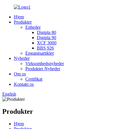
Hjem
Produkter
Enheder
Digipla 80
Digipla 90
XCF 3000
BBS 926
Engangsartikler
Nyheder
Virksomhedsnyheder
Produkter Nyheder
Om os
Certifikat
Kontakt os
English
Produkter
Hjem
Produkter