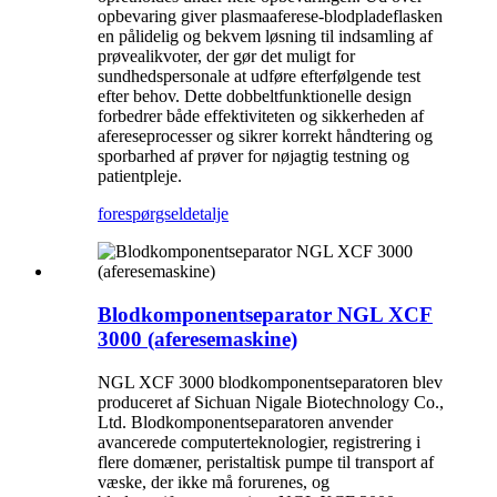
opbevaring giver plasmaaferese-blodpladeflasken
en pålidelig og bekvem løsning til indsamling af
prøvealikvoter, der gør det muligt for
sundhedspersonale at udføre efterfølgende test
efter behov. Dette dobbeltfunktionelle design
forbedrer både effektiviteten og sikkerheden af ​​
afereseprocesser og sikrer korrekt håndtering og
sporbarhed af prøver for nøjagtig testning og
patientpleje.
forespørgsel
detalje
Blodkomponentseparator NGL XCF
3000 (aferesemaskine)
NGL XCF 3000 blodkomponentseparatoren blev
produceret af Sichuan Nigale Biotechnology Co.,
Ltd. Blodkomponentseparatoren anvender
avancerede computerteknologier, registrering i
flere domæner, peristaltisk pumpe til transport af
væske, der ikke må forurenes, og