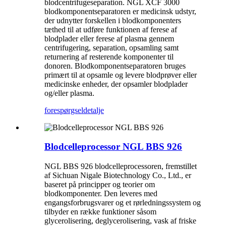
blodcentrifugeseparation. NGL XCF 3000
blodkomponentseparatoren er medicinsk udstyr,
der udnytter forskellen i blodkomponenters
tæthed til at udføre funktionen af ​​ferese af
blodplader eller ferese af plasma gennem
centrifugering, separation, opsamling samt
returnering af resterende komponenter til
donoren. Blodkomponentseparatoren bruges
primært til at opsamle og levere blodprøver eller
medicinske enheder, der opsamler blodplader
og/eller plasma.
forespørgsel
detalje
Blodcelleprocessor NGL BBS 926
NGL BBS 926 blodcelleprocessoren, fremstillet
af Sichuan Nigale Biotechnology Co., Ltd., er
baseret på principper og teorier om
blodkomponenter. Den leveres med
engangsforbrugsvarer og et rørledningssystem og
tilbyder en række funktioner såsom
glycerolisering, deglycerolisering, vask af friske