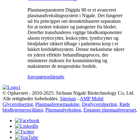
Plasmaseparatoren Digipla 90 er et avanceret
plasmaudvekslingssystem i Nigale. Det fungerer
ud fra princippet om densitetsbaseret separation
for at isolere toksiner og patogener fra blodet.
Derefter transfunderes vigtige blodkomponenter
såsom erytrocytter, leukocytter, lymfocytter og
blodplader sikkert tilbage i patientens krop i et
lukket kredsløbssystem. Denne mekanisme sikrer
en yderst effektiv behandlingsproces, der
minimerer risikoen for kontaminering og
maksimerer de terapeutiske fordele.
forespørgsel
detalje
© Ophavsret - 2010-2025: Sichuan Nigale Biotechnology Co, Ltd.
Alle rettigheder forbeholdes.
Sitemap
-
AMP Mobil
Glycerolisering
,
Plasmaaferesemaskine
,
Deglycerolisering
,
Røde
blodlegemeoscillator
,
Plasmaudveksling
,
Engangs plasmaaferesesæt
,