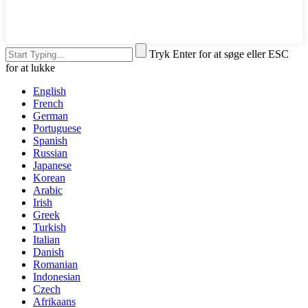
Tryk Enter for at søge eller ESC
for at lukke
English
French
German
Portuguese
Spanish
Russian
Japanese
Korean
Arabic
Irish
Greek
Turkish
Italian
Danish
Romanian
Indonesian
Czech
Afrikaans