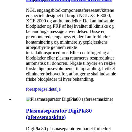
NGL engangsblodkomponentaferesesæt/kittene
er specielt designet til brug i NGL XCF 3000,
XCF 2000 og andre modeller. De kan indsamle
blodplader og PRP af høj kvalitet til kliniske og
behandlingsmæssige anvendelser. Disse er
præmonterede engangssæt, der kan forhindre
kontaminering og minimere sygeplejerskens
arbejdsbyrde gennem enkle
installationsprocedurer. Efter centrifugering af
blodplader eller plasma returneres restproduktet
automatisk til donoren. Nigale tilbyder en række
forskellige posevolumener til opsamling, hvilket
eliminerer behovet for, at brugerne skal indsamle
friske blodplader til hver behandling.
forespørgsel
detalje
Plasmaseparator DigiPla80
(aferesemaskine)
DigiPla 80 plasmaseparatoren har et forbedret