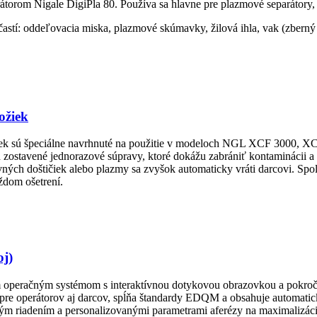
torom Nigale DigiPla 80. Používa sa hlavne pre plazmové separátory,
 častí: oddeľovacia miska, plazmové skúmavky, žilová ihla, vak (zber
ožiek
iek sú špeciálne navrhnuté na použitie v modeloch NGL XCF 3000, XC
ed zostavené jednorazové súpravy, ktoré dokážu zabrániť kontaminácii 
ných doštičiek alebo plazmy sa zvyšok automaticky vráti darcovi. Spo
ždom ošetrení.
oj)
 operačným systémom s interaktívnou dotykovou obrazovkou a pokroči
 pre operátorov aj darcov, spĺňa štandardy EDQM a obsahuje automatic
mickým riadením a personalizovanými parametrami aferézy na maximalizá