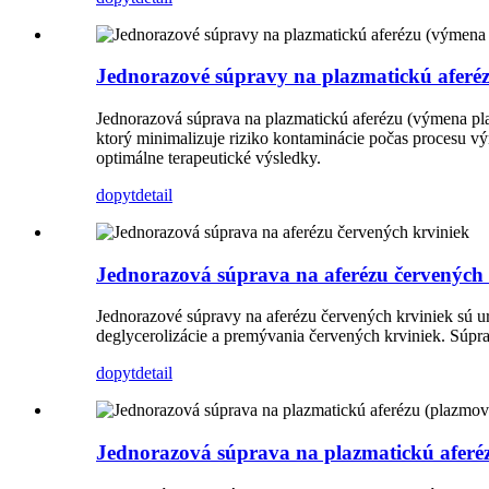
Jednorazové súpravy na plazmatickú aferé
Jednorazová súprava na plazmatickú aferézu (výmena pla
ktorý minimalizuje riziko kontaminácie počas procesu vý
optimálne terapeutické výsledky.
dopyt
detail
Jednorazová súprava na aferézu červených 
Jednorazové súpravy na aferézu červených krviniek sú ur
deglycerolizácie a premývania červených krviniek. Súprav
dopyt
detail
Jednorazová súprava na plazmatickú aferé