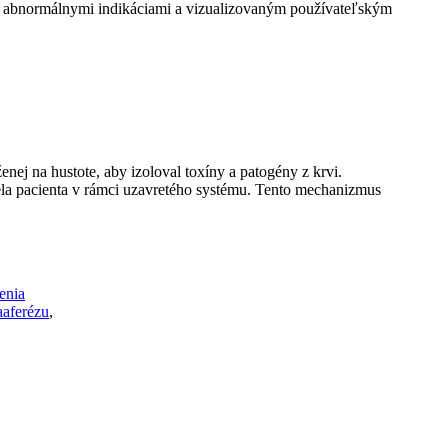
mi abnormálnymi indikáciami a vizualizovaným používateľským
nej na hustote, aby izoloval toxíny a patogény z krvi.
tela pacienta v rámci uzavretého systému. Tento mechanizmus
enia
aaferézu
,