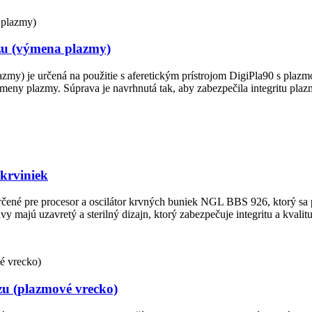
zu (výmena plazmy)
zmy) je určená na použitie s aferetickým prístrojom DigiPla90 s pla
meny plazmy. Súprava je navrhnutá tak, aby zabezpečila integritu plazm
krviniek
čené pre procesor a oscilátor krvných buniek NGL BBS 926, ktorý sa p
y majú uzavretý a sterilný dizajn, ktorý zabezpečuje integritu a kvali
zu (plazmové vrecko)