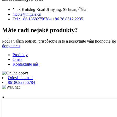
č. 28 Kuixing Road Jianyang, Sichuan, Čína
nicole@nigale.cn
Tel.: +86 18682756784 +86 28 8512 2235
Máte radi nejaké produkty?
Podľa vašich potrieb, prispôsobte si to a poskytnite vám hodnotnejšie
dopyt teraz
Produkty
O nás
Kontaktujte nás
Odoslať e-mail
8618682756784
x