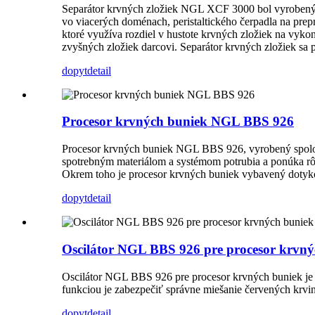
Separátor krvných zložiek NGL XCF 3000 bol vyrobený s
vo viacerých doménach, peristaltického čerpadla na prep
ktoré využíva rozdiel v hustote krvných zložiek na vykon
zvyšných zložiek darcovi. Separátor krvných zložiek sa 
dopyt
detail
Procesor krvných buniek NGL BBS 926
Procesor krvných buniek NGL BBS 926, vyrobený spoločn
spotrebným materiálom a systémom potrubia a ponúka rô
Okrem toho je procesor krvných buniek vybavený dotyko
dopyt
detail
Oscilátor NGL BBS 926 pre procesor krvný
Oscilátor NGL BBS 926 pre procesor krvných buniek je 
funkciou je zabezpečiť správne miešanie červených krvin
dopyt
detail