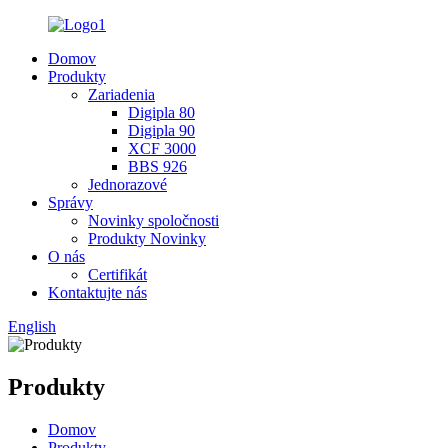
Domov
Produkty
Zariadenia
Digipla 80
Digipla 90
XCF 3000
BBS 926
Jednorazové
Správy
Novinky spoločnosti
Produkty Novinky
O nás
Certifikát
Kontaktujte nás
English
Produkty
Domov
Produkty