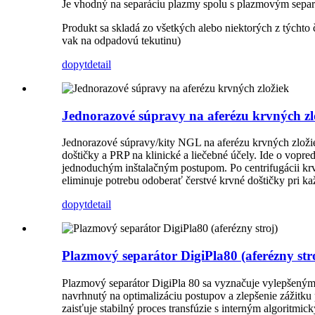
Je vhodný na separáciu plazmy spolu s plazmovým separá
Produkt sa skladá zo všetkých alebo niektorých z týchto
vak na odpadovú tekutinu)
dopyt
detail
Jednorazové súpravy na aferézu krvných zl
Jednorazové súpravy/kity NGL na aferézu krvných zlož
doštičky a PRP na klinické a liečebné účely. Ide o vopr
jednoduchým inštalačným postupom. Po centrifugácii krv
eliminuje potrebu odoberať čerstvé krvné doštičky pri ka
dopyt
detail
Plazmový separátor DigiPla80 (aferézny str
Plazmový separátor DigiPla 80 sa vyznačuje vylepšeným
navrhnutý na optimalizáciu postupov a zlepšenie zážitku
zaisťuje stabilný proces transfúzie s interným algorit