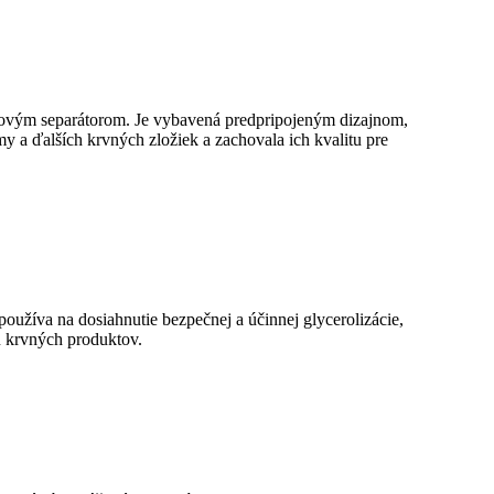
zmovým separátorom. Je vybavená predpripojeným dizajnom,
y a ďalších krvných zložiek a zachovala ich kvalitu pre
oužíva na dosiahnutie bezpečnej a účinnej glycerolizácie,
tu krvných produktov.