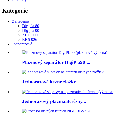
Kategórie
Zariadenia
Digipla 80
Digipla 90
XCF 3000
BBS 926
Jednorazové
Plazmový separátor DigiPla90 ...
Jednorazové krvné zložky...
Jednorazový plazmaaferézny...