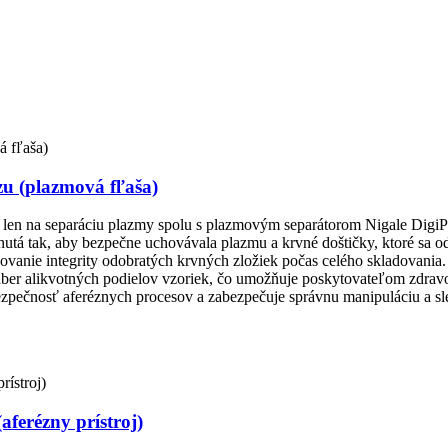
u (plazmová fľaša)
á len na separáciu plazmy spolu s plazmovým separátorom Nigale Dig
hnutá tak, aby bezpečne uchovávala plazmu a krvné doštičky, ktoré sa 
chovanie integrity odobratých krvných zložiek počas celého skladovania
ber alikvotných podielov vzoriek, čo umožňuje poskytovateľom zdravot
ezpečnosť aferéznych procesov a zabezpečuje správnu manipuláciu a sled
ferézny prístroj)