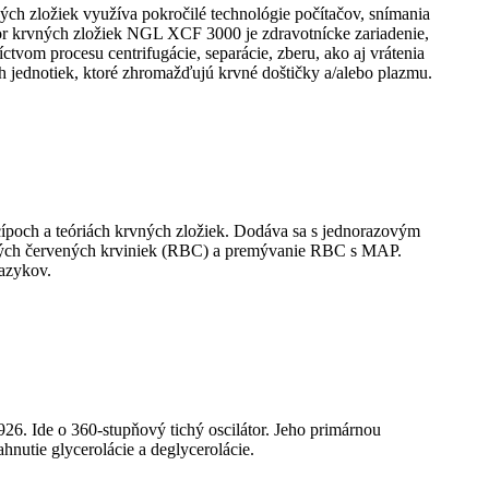
h zložiek využíva pokročilé technológie počítačov, snímania
átor krvných zložiek NGL XCF 3000 je zdravotnícke zariadenie,
ctvom procesu centrifugácie, separácie, zberu, ako aj vrátenia
h jednotiek, ktoré zhromažďujú krvné doštičky a/alebo plazmu.
ípoch a teóriách krvných zložiek. Dodáva sa s jednorazovým
rstvých červených krviniek (RBC) a premývanie RBC s MAP.
jazykov.
6. Ide o 360-stupňový tichý oscilátor. Jeho primárnou
hnutie glycerolácie a deglycerolácie.