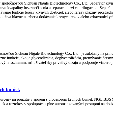
poločnosťou Sichuan Nigale Biotechnology Co., Ltd. Separátor krvnýc
ravu kvapaliny bez znečistenia a separáciu krvi centrifugáciou. Separ
ávanie funkcie ferézy krvných doštičiek alebo ferézy plazmy prostrední
používa hlavne na zber a dodávanie krvných rezov alebo zdravotníckyc
osťou Sichuan Nigale Biotechnology Co., Ltd., je založený na princ
zne funkcie, ako je glycerolizácia, deglycerolizácia, premývanie če
vým rozhraním, má užívateľsky prívetivý dizajn a podporuje viacero 
ch buniek
určený na použitie v spojení s procesorom krvných buniek NGL BBS 92
iek a roztokov v spolupráci s plne automatizovanými postupmi na dosia