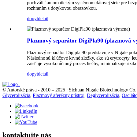
pochváliť automatickým systémom dátovej siete pre bez
rozhraním s dotykovou obrazovkou.
dopyt
detail
Plazmový separátor DigiPla90 (plazmová 
Plazmový separátor Digipla 90 predstavuje v Nigale pokro
Následne sú kľúčové krvné zložky, ako sú erytrocyty, le
zaisťuje vysoko účinný proces liečby, minimalizuje rizi
dopyt
detail
© Autorské práva - 2010 – 2025 : Sichuan Nigale Biotechnology Co,
Glycerolizácia
,
Plazmový aferézny prístroj
,
Deglycerolizácia
,
Oscilát
kontaktujte nás