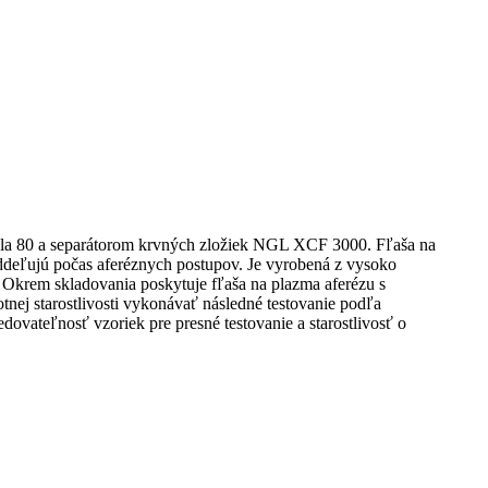
iPla 80 a separátorom krvných zložiek NGL XCF 3000. Fľaša na
oddeľujú počas aferéznych postupov. Je vyrobená z vysoko
. Okrem skladovania poskytuje fľaša na plazma aferézu s
nej starostlivosti vykonávať následné testovanie podľa
ovateľnosť vzoriek pre presné testovanie a starostlivosť o