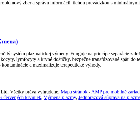
problémový zber a správu informácií, tichou prevádzkou s minimálny
výmena)
čilý systém plazmatickej výmeny. Funguje na princípe separácie založe
ukocyty, lymfocyty a krvné doštičky, bezpečne transfúzované späť do 
ko kontaminácie a maximalizuje terapeutické výhody.
 Ltd. Všetky práva vyhradené.
Mapa stránok
-
AMP pre mobilné zariad
or červených krviniek
,
Výmena plazmy
,
Jednorazová súprava na plazm