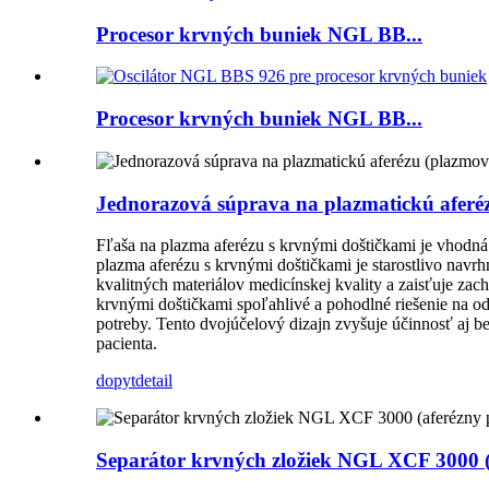
Procesor krvných buniek NGL BB...
Procesor krvných buniek NGL BB...
Jednorazová súprava na plazmatickú aferéz
Fľaša na plazma aferézu s krvnými doštičkami je vhodn
plazma aferézu s krvnými doštičkami je starostlivo navr
kvalitných materiálov medicínskej kvality a zaisťuje za
krvnými doštičkami spoľahlivé a pohodlné riešenie na od
potreby. Tento dvojúčelový dizajn zvyšuje účinnosť aj b
pacienta.
dopyt
detail
Separátor krvných zložiek NGL XCF 3000 (a