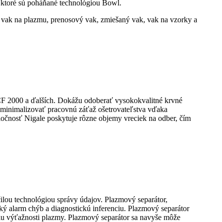
 ktoré sú poháňané technológiou Bowl.
ný vak na plazmu, prenosový vak, zmiešaný vak, vak na vzorky a
F 2000 a ďalších. Dokážu odoberať vysokokvalitné krvné
a minimalizovať pracovnú záťaž ošetrovateľstva vďaka
ločnosť Nigale poskytuje rôzne objemy vreciek na odber, čím
lou technológiou správy údajov. Plazmový separátor,
ký alarm chýb a diagnostickú inferenciu. Plazmový separátor
ciu výťažnosti plazmy. Plazmový separátor sa navyše môže