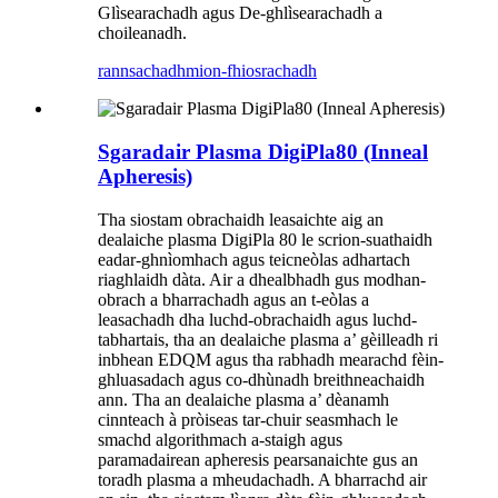
Glìsearachadh agus De-ghlìsearachadh a
choileanadh.
rannsachadh
mion-fhiosrachadh
Sgaradair Plasma DigiPla80 (Inneal
Apheresis)
Tha siostam obrachaidh leasaichte aig an
dealaiche plasma DigiPla 80 le scrion-suathaidh
eadar-ghnìomhach agus teicneòlas adhartach
riaghlaidh dàta. Air a dhealbhadh gus modhan-
obrach a bharrachadh agus an t-eòlas a
leasachadh dha luchd-obrachaidh agus luchd-
tabhartais, tha an dealaiche plasma a’ gèilleadh ri
inbhean EDQM agus tha rabhadh mearachd fèin-
ghluasadach agus co-dhùnadh breithneachaidh
ann. Tha an dealaiche plasma a’ dèanamh
cinnteach à pròiseas tar-chuir seasmhach le
smachd algorithmach a-staigh agus
paramadairean apheresis pearsanaichte gus an
toradh plasma a mheudachadh. A bharrachd air