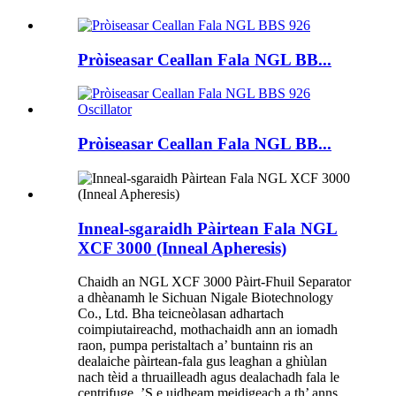
Pròiseasar Ceallan Fala NGL BB...
Pròiseasar Ceallan Fala NGL BB...
Inneal-sgaraidh Pàirtean Fala NGL
XCF 3000 (Inneal Apheresis)
Chaidh an NGL XCF 3000 Pàirt-Fhuil Separator
a dhèanamh le Sichuan Nigale Biotechnology
Co., Ltd. Bha teicneòlasan adhartach
coimpiutaireachd, mothachaidh ann an iomadh
raon, pumpa peristaltach a’ buntainn ris an
dealaiche pàirtean-fala gus leaghan a ghiùlan
nach tèid a thruailleadh agus dealachadh fala le
centrifuge. ’S e uidheam meidigeach a th’ anns