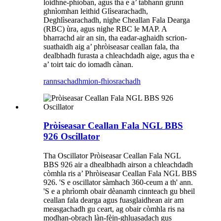
loidhne-phìoban, agus tha e a’ tabhann grunn
ghnìomhan leithid Glìsearachadh,
Deghlìsearachadh, nighe Cheallan Fala Dearga
(RBC) ùra, agus nighe RBC le MAP. A
bharrachd air an sin, tha eadar-aghaidh scrion-
suathaidh aig a’ phròiseasar ceallan fala, tha
dealbhadh furasta a chleachdadh aige, agus tha e
a’ toirt taic do iomadh cànan.
rannsachadh
mion-fhiosrachadh
Pròiseasar Ceallan Fala NGL BBS
926 Oscillator
Tha Oscillator Pròiseasar Ceallan Fala NGL
BBS 926 air a dhealbhadh airson a chleachdadh
còmhla ris a’ Phròiseasar Ceallan Fala NGL BBS
926. 'S e oscillator sàmhach 360-ceum a th' ann.
'S e a phrìomh obair dèanamh cinnteach gu bheil
ceallan fala dearga agus fuasglaidhean air am
measgachadh gu ceart, ag obair còmhla ris na
modhan-obrach làn-fèin-ghluasadach gus