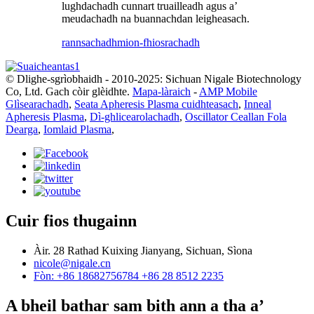
lughdachadh cunnart truailleadh agus a’
meudachadh na buannachdan leigheasach.
rannsachadh
mion-fhiosrachadh
© Dlighe-sgrìobhaidh - 2010-2025: Sichuan Nigale Biotechnology
Co, Ltd. Gach còir glèidhte.
Mapa-làraich
-
AMP Mobile
Glìsearachadh
,
Seata Apheresis Plasma cuidhteasach
,
Inneal
Apheresis Plasma
,
Dì-ghlicearolachadh
,
Oscillator Ceallan Fola
Dearga
,
Iomlaid Plasma
,
Cuir fios thugainn
Àir. 28 Rathad Kuixing Jianyang, Sichuan, Sìona
nicole@nigale.cn
Fòn: +86 18682756784 +86 28 8512 2235
A bheil bathar sam bith ann a tha a’