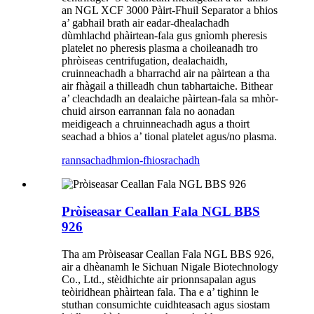
an NGL XCF 3000 Pàirt-Fhuil Separator a bhios
a’ gabhail brath air eadar-dhealachadh
dùmhlachd phàirtean-fala gus gnìomh pheresis
platelet no pheresis plasma a choileanadh tro
phròiseas centrifugation, dealachaidh,
cruinneachadh a bharrachd air na pàirtean a tha
air fhàgail a thilleadh chun tabhartaiche. Bithear
a’ cleachdadh an dealaiche pàirtean-fala sa mhòr-
chuid airson earrannan fala no aonadan
meidigeach a chruinneachadh agus a thoirt
seachad a bhios a’ tional platelet agus/no plasma.
rannsachadh
mion-fhiosrachadh
Pròiseasar Ceallan Fala NGL BBS
926
Tha am Pròiseasar Ceallan Fala NGL BBS 926,
air a dhèanamh le Sichuan Nigale Biotechnology
Co., Ltd., stèidhichte air prionnsapalan agus
teòiridhean phàirtean fala. Tha e a’ tighinn le
stuthan consumichte cuidhteasach agus siostam