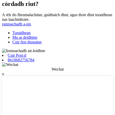
còrdadh riut?
A rèir do fheumalachdan, gnàthaich dhut, agus thoir dhut toraidhean
nas luachmhoire.
rannsachadh a-nis
Toraidhean
Mu ar deidhinn
Cuir fios thugainn
Cuir Post-d
8618682756784
Wechat
x