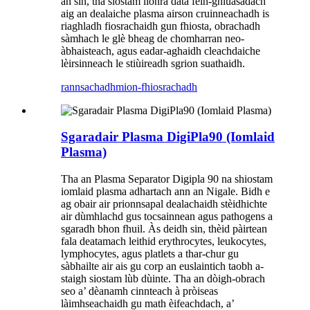
an sin, tha siostam lìonra dàta fèin-ghluasadach
aig an dealaiche plasma airson cruinneachadh is
riaghladh fiosrachaidh gun fhiosta, obrachadh
sàmhach le glè bheag de chomharran neo-
àbhaisteach, agus eadar-aghaidh cleachdaiche
lèirsinneach le stiùireadh sgrion suathaidh.
rannsachadh
mion-fhiosrachadh
Sgaradair Plasma DigiPla90 (Iomlaid
Plasma)
Tha an Plasma Separator Digipla 90 na shiostam
iomlaid plasma adhartach ann an Nigale. Bidh e
ag obair air prionnsapal dealachaidh stèidhichte
air dùmhlachd gus tocsainnean agus pathogens a
sgaradh bhon fhuil. Às deidh sin, thèid pàirtean
fala deatamach leithid erythrocytes, leukocytes,
lymphocytes, agus platlets a thar-chur gu
sàbhailte air ais gu corp an euslaintich taobh a-
staigh siostam lùb dùinte. Tha an dòigh-obrach
seo a’ dèanamh cinnteach à pròiseas
làimhseachaidh gu math èifeachdach, a’