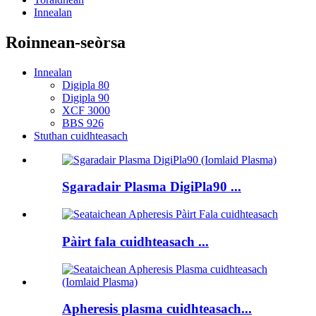
Innealan
Roinnean-seòrsa
Innealan
Digipla 80
Digipla 90
XCF 3000
BBS 926
Stuthan cuidhteasach
Sgaradair Plasma DigiPla90 ...
Pàirt fala cuidhteasach ...
Apheresis plasma cuidhteasach...