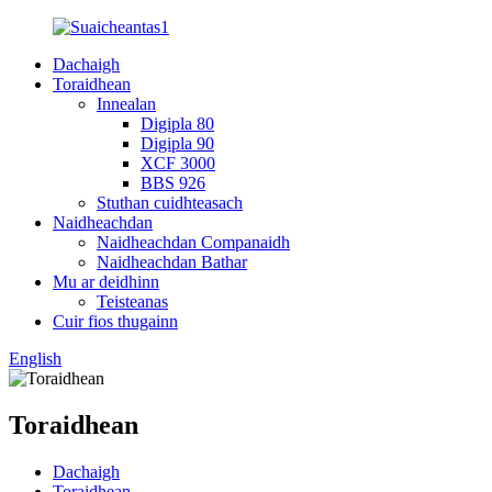
Dachaigh
Toraidhean
Innealan
Digipla 80
Digipla 90
XCF 3000
BBS 926
Stuthan cuidhteasach
Naidheachdan
Naidheachdan Companaidh
Naidheachdan Bathar
Mu ar deidhinn
Teisteanas
Cuir fios thugainn
English
Toraidhean
Dachaigh
Toraidhean