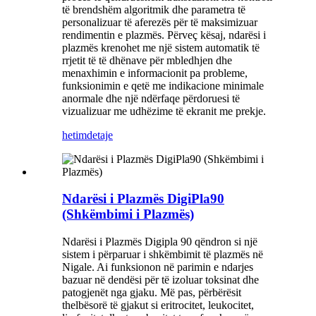
të brendshëm algoritmik dhe parametra të
personalizuar të aferezës për të maksimizuar
rendimentin e plazmës. Përveç kësaj, ndarësi i
plazmës krenohet me një sistem automatik të
rrjetit të të dhënave për mbledhjen dhe
menaxhimin e informacionit pa probleme,
funksionimin e qetë me indikacione minimale
anormale dhe një ndërfaqe përdoruesi të
vizualizuar me udhëzime të ekranit me prekje.
hetim
detaje
Ndarësi i Plazmës DigiPla90
(Shkëmbimi i Plazmës)
Ndarësi i Plazmës Digipla 90 qëndron si një
sistem i përparuar i shkëmbimit të plazmës në
Nigale. Ai funksionon në parimin e ndarjes
bazuar në dendësi për të izoluar toksinat dhe
patogjenët nga gjaku. Më pas, përbërësit
thelbësorë të gjakut si eritrocitet, leukocitet,