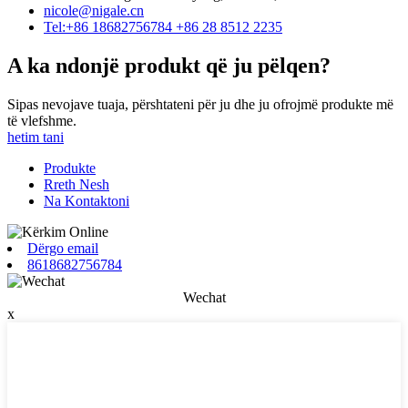
nicole@nigale.cn
Tel:+86 18682756784 +86 28 8512 2235
A ka ndonjë produkt që ju pëlqen?
Sipas nevojave tuaja, përshtateni për ju dhe ju ofrojmë produkte më
të vlefshme.
hetim tani
Produkte
Rreth Nesh
Na Kontaktoni
Dërgo email
8618682756784
Wechat
x