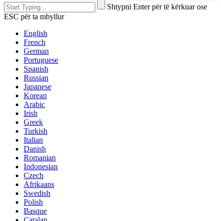
Shtypni Enter për të kërkuar ose
ESC për ta mbyllur
English
French
German
Portuguese
Spanish
Russian
Japanese
Korean
Arabic
Irish
Greek
Turkish
Italian
Danish
Romanian
Indonesian
Czech
Afrikaans
Swedish
Polish
Basque
Catalan