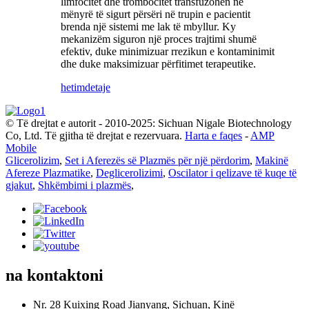
limfocitet dhe trombocitet transfuzohen në
mënyrë të sigurt përsëri në trupin e pacientit
brenda një sistemi me lak të mbyllur. Ky
mekanizëm siguron një proces trajtimi shumë
efektiv, duke minimizuar rrezikun e kontaminimit
dhe duke maksimizuar përfitimet terapeutike.
hetim
detaje
© Të drejtat e autorit - 2010-2025: Sichuan Nigale Biotechnology
Co, Ltd. Të gjitha të drejtat e rezervuara.
Harta e faqes
-
AMP
Mobile
Glicerolizim
,
Set i Aferezës së Plazmës për një përdorim
,
Makinë
Afereze Plazmatike
,
Deglicerolizimi
,
Oscilator i qelizave të kuqe të
gjakut
,
Shkëmbimi i plazmës
,
na kontaktoni
Nr. 28 Kuixing Road Jianyang, Sichuan, Kinë