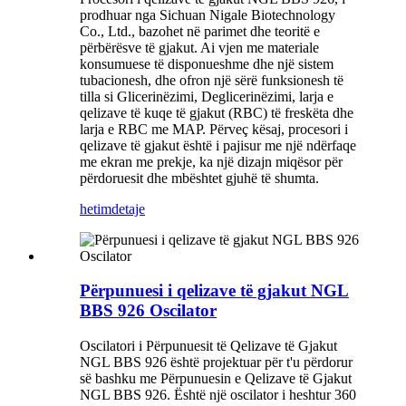
prodhuar nga Sichuan Nigale Biotechnology
Co., Ltd., bazohet në parimet dhe teoritë e
përbërësve të gjakut. Ai vjen me materiale
konsumuese të disponueshme dhe një sistem
tubacionesh, dhe ofron një sërë funksionesh të
tilla si Glicerinëzimi, Deglicerinëzimi, larja e
qelizave të kuqe të gjakut (RBC) të freskëta dhe
larja e RBC me MAP. Përveç kësaj, procesori i
qelizave të gjakut është i pajisur me një ndërfaqe
me ekran me prekje, ka një dizajn miqësor për
përdoruesit dhe mbështet gjuhë të shumta.
hetim
detaje
Përpunuesi i qelizave të gjakut NGL
BBS 926 Oscilator
Oscilatori i Përpunuesit të Qelizave të Gjakut
NGL BBS 926 është projektuar për t'u përdorur
së bashku me Përpunuesin e Qelizave të Gjakut
NGL BBS 926. Është një oscilator i heshtur 360