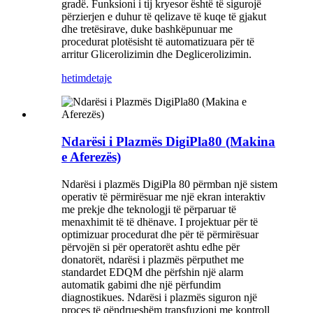
gradë. Funksioni i tij kryesor është të sigurojë
përzierjen e duhur të qelizave të kuqe të gjakut
dhe tretësirave, duke bashkëpunuar me
procedurat plotësisht të automatizuara për të
arritur Glicerolizimin dhe Deglicerolizimin.
hetim
detaje
Ndarësi i Plazmës DigiPla80 (Makina
e Aferezës)
Ndarësi i plazmës DigiPla 80 përmban një sistem
operativ të përmirësuar me një ekran interaktiv
me prekje dhe teknologji të përparuar të
menaxhimit të të dhënave. I projektuar për të
optimizuar procedurat dhe për të përmirësuar
përvojën si për operatorët ashtu edhe për
donatorët, ndarësi i plazmës përputhet me
standardet EDQM dhe përfshin një alarm
automatik gabimi dhe një përfundim
diagnostikues. Ndarësi i plazmës siguron një
proces të qëndrueshëm transfuzioni me kontroll