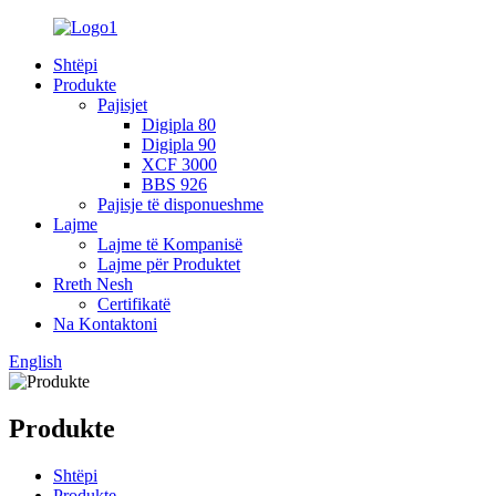
Shtëpi
Produkte
Pajisjet
Digipla 80
Digipla 90
XCF 3000
BBS 926
Pajisje të disponueshme
Lajme
Lajme të Kompanisë
Lajme për Produktet
Rreth Nesh
Certifikatë
Na Kontaktoni
English
Produkte
Shtëpi
Produkte