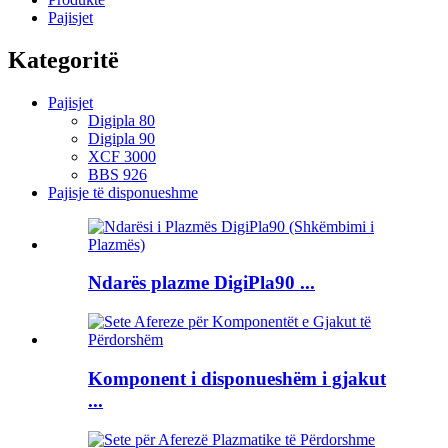
Pajisjet
Kategoritë
Pajisjet
Digipla 80
Digipla 90
XCF 3000
BBS 926
Pajisje të disponueshme
Ndarës plazme DigiPla90 ...
Komponent i disponueshëm i gjakut
...