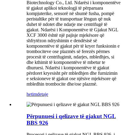
Biotechnology Co., Ltd. Ndarësi i komponentëve
të gjakut aplikoi teknologji të përparuara
kompjuterike, sensorë në shumë fusha, pompë
peristaltike për të transportuar lëngun që nuk
duhet të ndotet dhe ndarje me centrifugë të
gjakut. Ndarësi i Komponentëve të Gjakut NGL
XCF 3000 është një pajisje mjekësore që
shfrytëzon ndryshimin e dendësisë së
komponentëve të gjakut për të kryer funksionin e
trombociteve ose plazmës së ferezës përmes
procesit të centrifugimit, ndarjes, mbledhjes, si
dhe kthimit të komponentëve të mbetur te
dhuruesi. Ndarësi i komponentëve të gjakut
përdoret kryesisht për mbledhjen dhe furnizimin
e seksioneve të gjakut ose njësive mjekësore që
mbledhin trombocite dhe/ose plazmë.
hetim
detaje
Përpunuesi i qelizave të gjakut NGL
BBS 926
Procesori i qelizave të gjakut NGL BBS 926, i