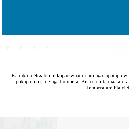
Ka tuku a Nigale i te kopae whanui mo nga taputapu wh
pokapū toto, me nga hohipera. Kei roto i ta maatau
Temperature Platele