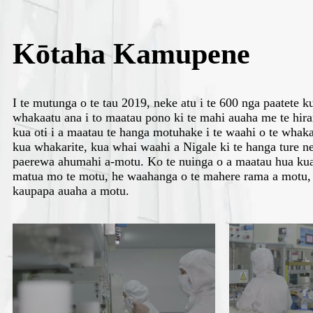
Kōtaha Kamupene
I te mutunga o te tau 2019, neke atu i te 600 nga paatete ku
whakaatu ana i to maatau pono ki te mahi auaha me te hi
kua oti i a maatau te hanga motuhake i te waahi o te whakah
kua whakarite, kua whai waahi a Nigale ki te hanga ture ne
paerewa ahumahi a-motu. Ko te nuinga o a maatau hua kua
matua mo te motu, he waahanga o te mahere rama a motu, k
kaupapa auaha a motu.