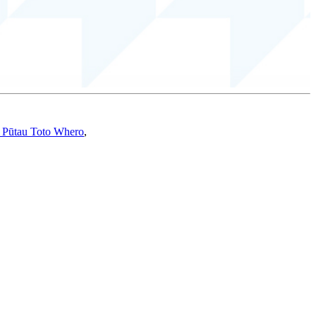
r Pūtau Toto Whero
,