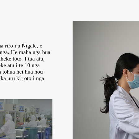
a riro i a Nigale, e
ranga. He maha nga hua
eke toto. I tua atu,
ke atu i te 10 nga
 tohua hei hua hou
a uru ki roto i nga