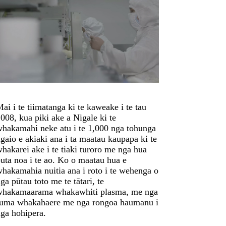
ai i te tiimatanga ki te kaweake i te tau
008, kua piki ake a Nigale ki te
hakamahi neke atu i te 1,000 nga tohunga
gaio e akiaki ana i ta maatau kaupapa ki te
hakarei ake i te tiaki turoro me nga hua
uta noa i te ao. Ko o maatau hua e
hakamahia nuitia ana i roto i te wehenga o
ga pūtau toto me te tātari, te
whakamaarama whakawhiti plasma, me nga
ruma whakahaere me nga rongoa haumanu i
ga hohipera.