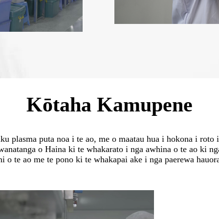
Kōtaha Kamupene
uku plasma puta noa i te ao, me o maatau hua i hokona i roto
anatanga o Haina ki te whakarato i nga awhina o te ao ki ng
hi o te ao me te pono ki te whakapai ake i nga paerewa hauora 