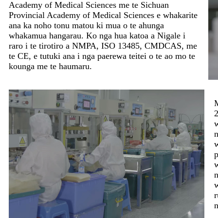
Academy of Medical Sciences me te Sichuan
Provincial Academy of Medical Sciences e whakarite
ana ka noho tonu matou ki mua o te ahunga
whakamua hangarau. Ko nga hua katoa a Nigale i
raro i te tirotiro a NMPA, ISO 13485, CMDCAS, me
te CE, e tutuki ana i nga paerewa teitei o te ao mo te
kounga me te haumaru.
M
2
w
n
w
p
w
n
n