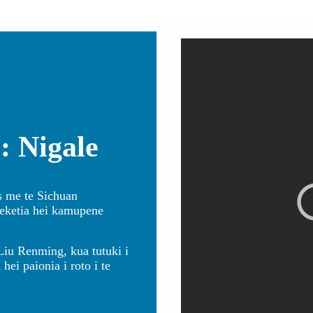
 Nigale
s me te Sichuan
reketia hei kamupene
 Liu Renming, kua tutuki i
ei paionia i roto i te