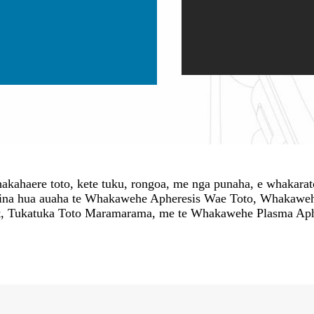
akahaere toto, kete tuku, rongoa, me nga punaha, e whakara
 raina hua auaha te Whakawehe Apheresis Wae Toto, Whakaw
t, Tukatuka Toto Maramarama, me te Whakawehe Plasma Aphe