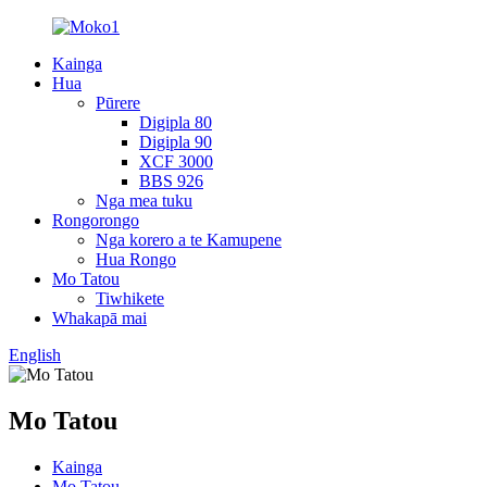
Kainga
Hua
Pūrere
Digipla 80
Digipla 90
XCF 3000
BBS 926
Nga mea tuku
Rongorongo
Nga korero a te Kamupene
Hua Rongo
Mo Tatou
Tiwhikete
Whakapā mai
English
Mo Tatou
Kainga
Mo Tatou