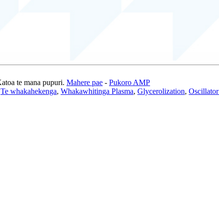
atoa te mana pupuri.
Mahere pae
-
Pukoro AMP
,
Te whakahekenga
,
Whakawhitinga Plasma
,
Glycerolization
,
Oscillato