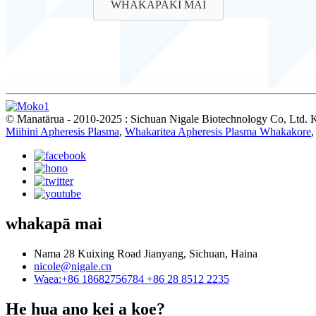
WHAKAPAKI MAI
© Manatārua - 2010-2025 : Sichuan Nigale Biotechnology Co, Ltd. K
Miihini Apheresis Plasma
,
Whakaritea Apheresis Plasma Whakakore
whakapā mai
Nama 28 Kuixing Road Jianyang, Sichuan, Haina
nicole@nigale.cn
Waea:+86 18682756784 +86 28 8512 2235
He hua ano kei a koe?