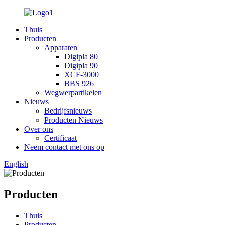
Thuis
Producten
Apparaten
Digipla 80
Digipla 90
XCF-3000
BBS 926
Wegwerpartikelen
Nieuws
Bedrijfsnieuws
Producten Nieuws
Over ons
Certificaat
Neem contact met ons op
English
Producten
Thuis
Producten