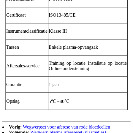
Certificaat
ISO13485/CE
Instrumentclassificatie
Klasse III
Tassen
Enkele plasma-opvangzak
Training op locatie Installatie op locatie
Aftersales-service
Online ondersteuning
Garantie
1 jaar
Opslag
5℃ ~40℃
Vorig:
Wegwerpset voor aferese van rode bloedcellen
Volgende:
Wegwerp plasma-afereseset (plasmafles)