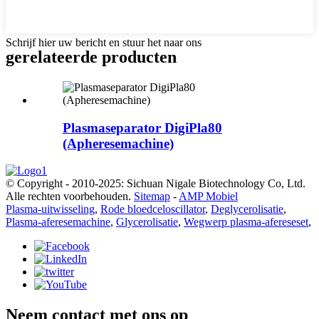
Schrijf hier uw bericht en stuur het naar ons
gerelateerde producten
Plasmaseparator DigiPla80
(Apheresemachine)
© Copyright - 2010-2025: Sichuan Nigale Biotechnology Co, Ltd.
Alle rechten voorbehouden.
Sitemap
-
AMP Mobiel
Plasma-uitwisseling
,
Rode bloedceloscillator
,
Deglycerolisatie
,
Plasma-aferesemachine
,
Glycerolisatie
,
Wegwerp plasma-afereseset
,
Neem contact met ons op