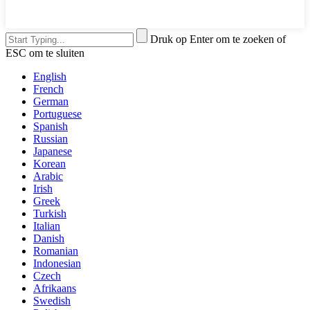
Druk op Enter om te zoeken of
ESC om te sluiten
English
French
German
Portuguese
Spanish
Russian
Japanese
Korean
Arabic
Irish
Greek
Turkish
Italian
Danish
Romanian
Indonesian
Czech
Afrikaans
Swedish