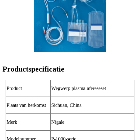
Productspecificatie
Product
Wegwerp plasma-afereseset
Plaats van herkomst
Sichuan, China
Merk
Nigale
Modelnummer
P-1000-serie