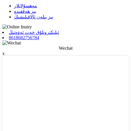
مەھسۇلاتلار
بىز ھەققىدە
بىز بىلەن ئالاقىلىشىڭ
ئېلېكترونلۇق خەت ئەۋەتىڭ
8618682756784
Wechat
x