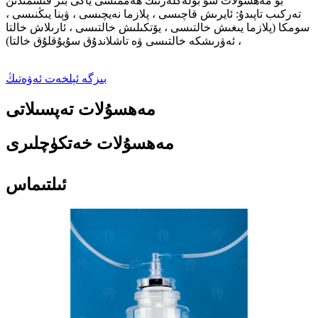
بۇ مەھسۇلات شۇ بۆلەكلەرنىڭ ھەممىسى ياكى بىر قىسمىدىن
تەركىب تاپىدۇ: ئايرىش قاچىسى ، پلازما نەيچىسى ، ۋېنا يىڭنىسى ،
سومكا (پلازما يىغىش خالتىسى ، يۆتكىلىش خالتىسى ، ئارىلاش خالتا
، ئەۋرىشكە خالتىسى ۋە تاشلاندۇق سۇيۇقلۇق خالتا)
بىزگە ئېلخەت ئەۋەتىڭ
مەھسۇلات تەپسىلاتى
مەھسۇلات خەتكۈچلىرى
ئىلتىماس