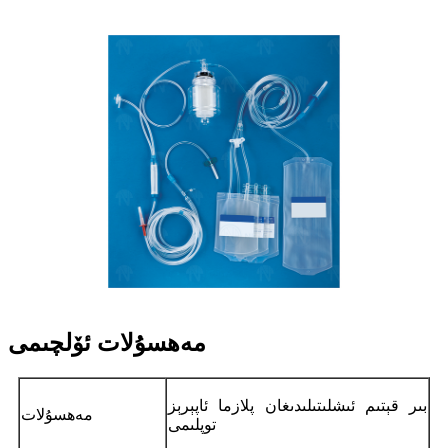
مەھسۇلات ئۆلچىمى
بىر قېتىم ئىشلىتىلىدىغان پلازما ئاپېرېز
مەھسۇلات
توپلىمى