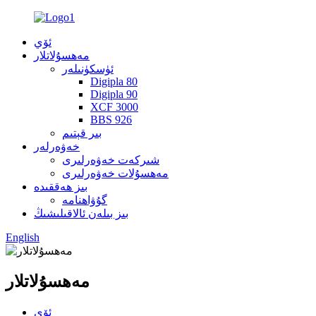
ئۆي
مەھسۇلاتلار
ئۈسكۈنىلەر
Digipla 80
Digipla 90
XCF 3000
BBS 926
بىر قېتىم
خەۋەرلەر
شىركەت خەۋەرلىرى
مەھسۇلات خەۋەرلىرى
بىز ھەققىدە
گۇۋاھنامە
بىز بىلەن ئالاقىلىشىڭ
English
مەھسۇلاتلار
ئۆي