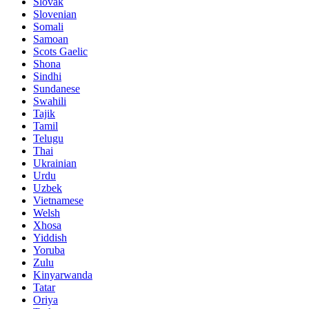
Slovak
Slovenian
Somali
Samoan
Scots Gaelic
Shona
Sindhi
Sundanese
Swahili
Tajik
Tamil
Telugu
Thai
Ukrainian
Urdu
Uzbek
Vietnamese
Welsh
Xhosa
Yiddish
Yoruba
Zulu
Kinyarwanda
Tatar
Oriya