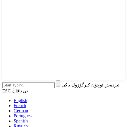
ئىزدەش ئۈچۈن كىرگۈزۈڭ ياكى
ESC نى تاقاڭ
English
French
German
Portuguese
Spanish
Russian