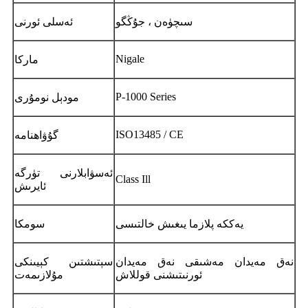
سىچۈەن ، جۇڭگو
ئەسلى ئورنى
Nigale
ماركا
P-1000 Series
مودېل نومۇرى
ISO13485 / CE
گۇۋاھنامە
ئەسۋابلارنى تۈرگە
Class Ill
ئايرىش
يەككە پلازما يىغىش خالتىسى
سومكا
نەق مەيدان مەشىقى نەق مەيدان
سېتىشتىن كېيىنكى
ئورنىتىشنى قوللاش
مۇلازىمەت