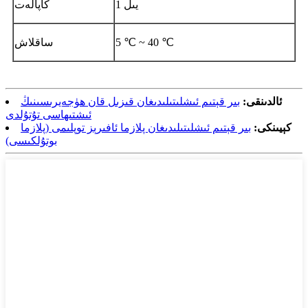
1 يىل
كاپالەت
5 ℃ ~ 40 ℃
ساقلاش
ئالدىنقى:
بىر قېتىم ئىشلىتىلىدىغان قىزىل قان ھۈجەيرىسىنىڭ
ئىشتىھاسى تۇتۇلدى
كېيىنكى:
بىر قېتىم ئىشلىتىلىدىغان پلازما ئافىرېز توپلىمى (پلازما
بوتۇلكىسى)