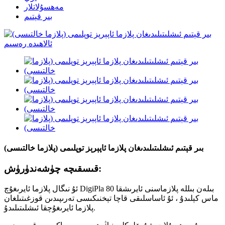
مەھسۇلاتلار
بىر قېتىم
بىر قېتىم ئىشلىتىلىدىغان پلازما ئاپېرېز توپلىمى (پلازما خالتىسى)
قىسقىچە چۈشەندۈرۈش:
ئۇ نىگال پلازما ئايرىغۇچ DigiPla 80 بىلەن بىللە پلازماسنى ئايرىشقا
ماس كېلىدۇ ، ئۇ ئاساسلىقى قاچا تېخنىكىسى تەرىپىدىن قوزغىتىلغان
پلازما ئايرىغۇچقا ئىشلىتىلىدۇ.