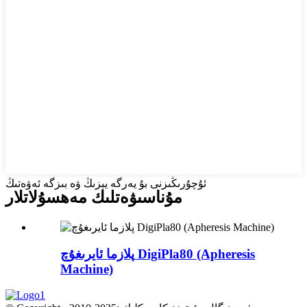
ئۇچۇرىڭىزنى بۇ يەرگە يېزىڭ ۋە بىزگە ئەۋەتىڭ
مۇناسىۋەتلىك مەھسۇلاتلار
پلازما ئايرىغۇچ DigiPla80 (Apheresis
Machine)