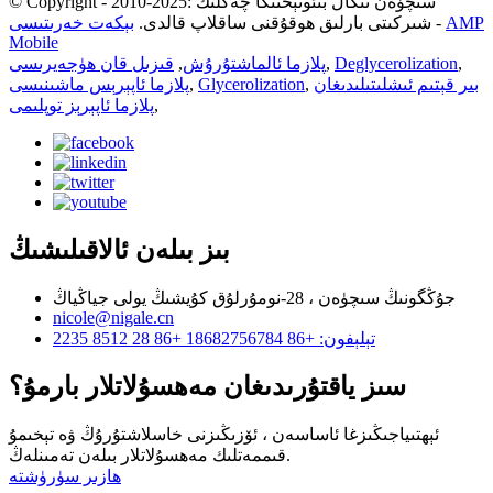
© Copyright - 2010-2025: سىچۈەن نىگال بىئوتېخنىكا چەكلىك
AMP
-
شىركىتى بارلىق ھوقۇقنى ساقلاپ قالدى.
بېكەت خەرىتىسى
Mobile
,
Deglycerolization
,
پلازما ئالماشتۇرۇش
,
قىزىل قان ھۈجەيرىسى
بىر قېتىم ئىشلىتىلىدىغان
,
Glycerolization
,
پلازما ئاپېرېس ماشىنىسى
,
پلازما ئاپېرېز توپلىمى
بىز بىلەن ئالاقىلىشىڭ
جۇڭگونىڭ سىچۈەن ، 28-نومۇرلۇق كۇيشىڭ يولى جياڭياڭ
nicole@nigale.cn
تېلېفون: +86 18682756784 +86 28 8512 2235
سىز ياقتۇرىدىغان مەھسۇلاتلار بارمۇ؟
ئېھتىياجىڭىزغا ئاساسەن ، ئۆزىڭىزنى خاسلاشتۇرۇڭ ۋە تېخىمۇ
قىممەتلىك مەھسۇلاتلار بىلەن تەمىنلەڭ.
ھازىر سۈرۈشتە