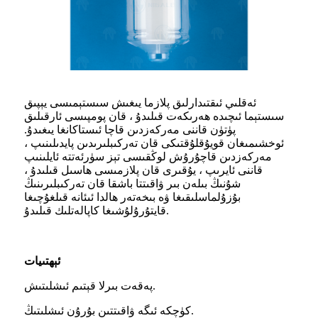
ئەقلىي ئىقتىدارلىق پلازما يىغىش سىستېمىسى يېپىق
سىستېما ئىچىدە ھەرىكەت قىلىدۇ ، قان پومپىسى ئارقىلىق
پۈتۈن قاننى مەركەزدىن قاچا ئىستاكانغا يىغىدۇ.
ئوخشىمىغان قويۇقلۇقتىكى قان تەركىبلىرىدىن پايدىلىنىپ ،
مەركەزدىن قاچۇرۇش لوڭقىسى تېز سۈرئەتتە ئايلىنىپ
قاننى ئايرىپ ، يۇقىرى قان پلازمىسى ھاسىل قىلىدۇ ،
شۇنىڭ بىلەن بىر ۋاقىتتا باشقا قان تەركىبلىرىنىڭ
بۇزۇلماسلىقىغا ۋە بىخەتەر ھالدا ئىئانە قىلغۇچىغا
قايتۇرۇلۇشىغا كاپالەتلىك قىلىدۇ.
ئېھتىيات
پەقەت بىرلا قېتىم ئىشلىتىش.
كۈچكە ئىگە ۋاقىتتىن بۇرۇن ئىشلىتىڭ.