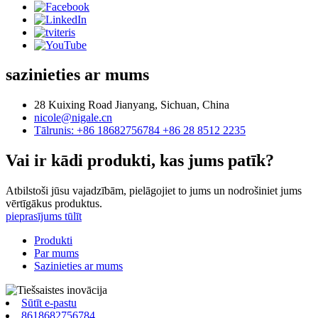
sazinieties ar mums
28 Kuixing Road Jianyang, Sichuan, China
nicole@nigale.cn
Tālrunis: +86 18682756784 +86 28 8512 2235
Vai ir kādi produkti, kas jums patīk?
Atbilstoši jūsu vajadzībām, pielāgojiet to jums un nodrošiniet jums
vērtīgākus produktus.
pieprasījums tūlīt
Produkti
Par mums
Sazinieties ar mums
Sūtīt e-pastu
8618682756784