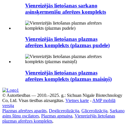
Vienreizējās lietošanas sarkano
asinsķermenīšu aferēzes komplekts
Vienreizējās lietošanas plazmas
aferēzes komplekts (plazmas pudele)
Vienreizējās lietošanas plazmas
aferēzes komplekts (plazmas maisiņš)
© Autortiesības — 2010.–2025. g.: Sichuan Nigale Biotechnology
Co, Ltd. Visas tiesības aizsargātas.
Vietnes karte
-
AMP mobilā
versija
Plazmas aferēzes aparāts
,
Deglicerolizācija
,
Glicerolizācija
,
Sarkano
asins šūnu oscilators
,
Plazmas apmaiņa
,
Vienreizējās lietošanas
plazmas aferēzes komplekts
,