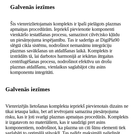
Galvenās iezīmes
Šis vienreizlietojamais komplekts ir īpaši pielāgots plazmas
apmaiņas procedūrām. Iepriekš pievienotie komponenti
vienkāršo iestatīšanas procesu, samazinot cilvēcisko kļūdu
un piesārņojuma iespējamību. Tas ir saderīgs ar DigiPla90
slēgtā cikla sistēmu, nodrošinot nemanāmu integrāciju
plazmas savākšanas un atdalīšanas laikā. Komplekts ir
izstrādāts tā, lai darbotos harmonijā ar iekārtas ātrgaitas
centrifugēšanas procesu, nodrošinot efektīvu un drošu
plazmas atdalīšanu, vienlaikus saglabājot citu asins
komponentu integritāti.
Galvenās iezīmes
Vienreizējās lietošanas komplekta iepriekš pievienotais dizains ne
tikai ietaupa laiku, bet arī ievērojami samazina piesārņojuma
risku, kas ir ļoti svarīgi plazmas apmaiņas procedūrās. Komplekts
ir izgatavots no materiāliem, kas ir saudzīgi pret asins
komponentiem, nodrošinot, ka plazma un citi šūnu elementi tiek
saglabāti to optimālā stāvoklī. Tas palīdz maksimāli palielināt