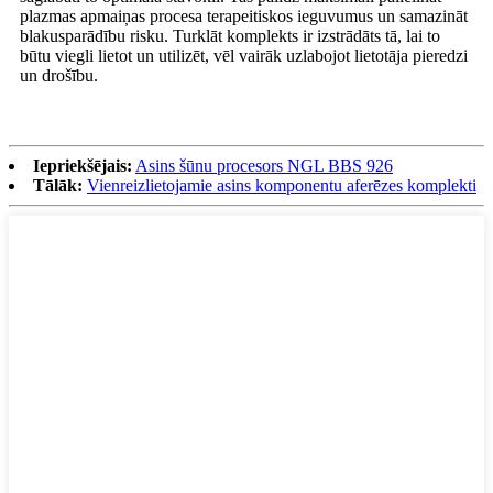
plazmas apmaiņas procesa terapeitiskos ieguvumus un samazināt
blakusparādību risku. Turklāt komplekts ir izstrādāts tā, lai to
būtu viegli lietot un utilizēt, vēl vairāk uzlabojot lietotāja pieredzi
un drošību.
Iepriekšējais:
Asins šūnu procesors NGL BBS 926
Tālāk:
Vienreizlietojamie asins komponentu aferēzes komplekti