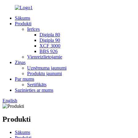
Sākums
Produkti
Ierīces
Digipla 80
Digipla 90
XCF 3000
BBS 926
Vienreizlietojamie
Ziņas
Uzņēmuma jaunumi
Produktu jaunumi
Par mums
Sertifikāts
Sazinieties ar mums
English
Produkti
Sākums
Produkti