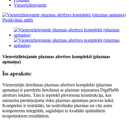
Vienreizlietojamie
Vienreizlietojamie plazmas aferēzes komplekti (plazmas
apmaiņa)
Īss apraksts:
Vienreizējās lietošanas plazmas aferēzes komplekts (plazmas
apmaiņa) ir paredzēts lietošanai ar plazmas separatora DigiPla90
aferēzes iekārtu. Tam ir iepriekš pievienota konstrukcija, kas
samazina piesārņojuma risku plazmas apmaiņas procesa laikā.
Komplekts ir izstrādāts, lai nodrošinātu plazmas un citu asins
komponentu integritāti, saglabājot to kvalitāti optimāliem
terapeitiskiem rezultātiem.