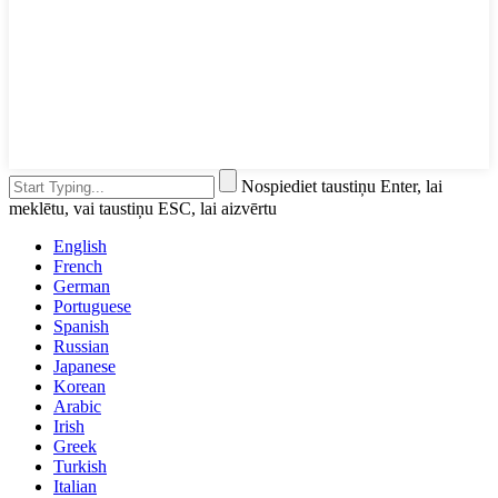
Nospiediet taustiņu Enter, lai
meklētu, vai taustiņu ESC, lai aizvērtu
English
French
German
Portuguese
Spanish
Russian
Japanese
Korean
Arabic
Irish
Greek
Turkish
Italian