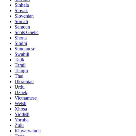
Sinhala
Slovak
Slovenian
Somali
Samoan
Scots Gaelic
Shona
Sindhi
Sundanese
Swahili
Tajik
Tamil
Telugu
Thai
Ukrainian
Urdu
Uzbek
Vietnamese
Welsh
Xhosa
Yiddish
Yoruba
Zulu
Kinyarwanda