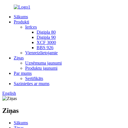
Sākums
Produkti
Ierīces
Digipla 80
Digipla 90
XCF 3000
BBS 926
Vienreizlietojamie
Ziņas
Uzņēmuma jaunumi
Produktu jaunumi
Par mums
Sertifikāts
Sazinieties ar mums
English
Ziņas
Sākums
Ziņas