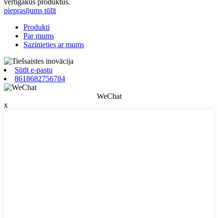
vērtīgākus produktus.
pieprasījums tūlīt
Produkti
Par mums
Sazinieties ar mums
Sūtīt e-pastu
8618682756784
WeChat
x