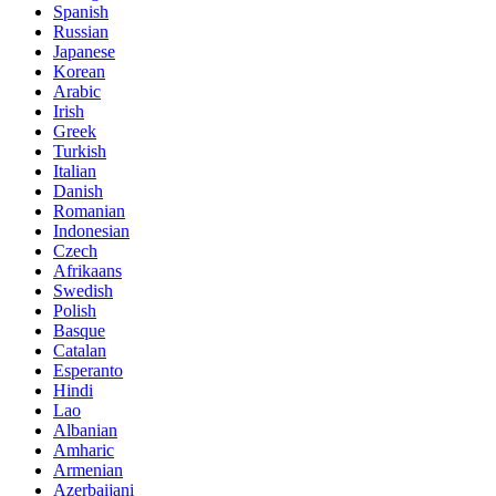
Spanish
Russian
Japanese
Korean
Arabic
Irish
Greek
Turkish
Italian
Danish
Romanian
Indonesian
Czech
Afrikaans
Swedish
Polish
Basque
Catalan
Esperanto
Hindi
Lao
Albanian
Amharic
Armenian
Azerbaijani