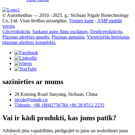
© Autortiesības — 2010.–2025. g.: Sichuan Nigale Biotechnology
Co, Ltd. Visas tiesības aizsargātas.
Vietnes karte
-
AMP mobilā
versija
Glicerolizācija
,
Sarkano asins šūnu oscilators
,
Deglicerolizācija
,
Plazmas aferēzes aparāts
,
Plazmas apmaiņa
,
Vienreizējās lietošanas
plazmas aferēzes komplekts
,
sazinieties ar mums
28 Kuixing Road Jianyang, Sichuan, China
nicole@nigale.cn
Tālrunis: +86 18682756784 +86 28 8512 2235
Vai ir kādi produkti, kas jums patīk?
Atbilstoši jūsu vajadzībām, pielāgojiet to jums un nodrošiniet jums