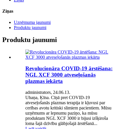
Ziņas
Uzņēmuma jaunumi
Produktu jaunumi
Produktu jaunumi
Revolucionāra COVID-19 ārstēšana:
NGL XCF 3000 atveseļošanās
plazmas iekārta
administrators, 24.06.13.
Uhaņa, Ķīna. Cīņā pret COVID-19
atveseļošanās plazmas terapija ir kļuvusi par
cerības avotu kritiski slimiem pacientiem. Mūsu
uzņēmums ar lepnumu paziņo, ka mūsu
produktam NGL XCF 3000 ir bijusi izšķiroša
loma šajā dzīvību glābjošajā ārstēšanā...
Lasīt vairāk