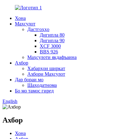
Хона
Маҳсулот
Дастгоҳҳо
Дигипла 80
Дигипла 90
XCF 3000
BBS 926
Маҳсулоти якдафъаина
Ахбор
Хабарҳои ширкат
Ахбори Маҳсулот
Дар бораи мо
Шаҳодатнома
Бо мо тамос гиред
English
Ахбор
Хона
Ахбор