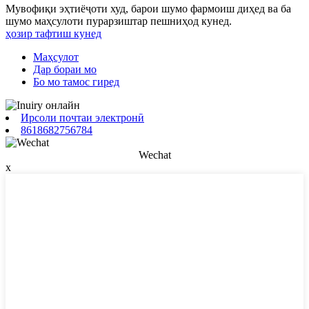
Мувофиқи эҳтиёҷоти худ, барои шумо фармоиш диҳед ва ба
шумо маҳсулоти пурарзиштар пешниҳод кунед.
ҳозир тафтиш кунед
Маҳсулот
Дар бораи мо
Бо мо тамос гиред
Ирсоли почтаи электронӣ
8618682756784
Wechat
x