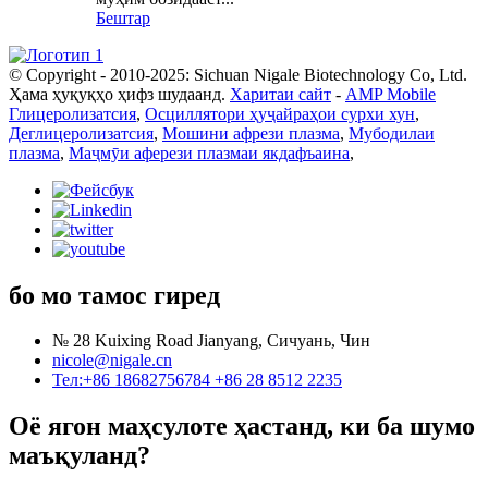
Бештар
© Copyright - 2010-2025: Sichuan Nigale Biotechnology Co, Ltd.
Ҳама ҳуқуқҳо ҳифз шудаанд.
Харитаи сайт
-
AMP Mobile
Глицеролизатсия
,
Осциллятори ҳуҷайраҳои сурхи хун
,
Деглицеролизатсия
,
Мошини афрези плазма
,
Мубодилаи
плазма
,
Маҷмӯи аферези плазмаи якдафъаина
,
бо мо тамос гиред
№ 28 Kuixing Road Jianyang, Сичуань, Чин
nicole@nigale.cn
Тел:+86 18682756784 +86 28 8512 2235
Оё ягон маҳсулоте ҳастанд, ки ба шумо
маъқуланд?