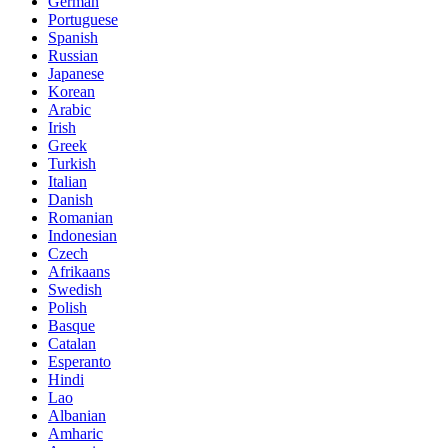
German
Portuguese
Spanish
Russian
Japanese
Korean
Arabic
Irish
Greek
Turkish
Italian
Danish
Romanian
Indonesian
Czech
Afrikaans
Swedish
Polish
Basque
Catalan
Esperanto
Hindi
Lao
Albanian
Amharic