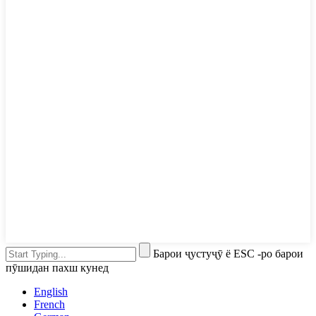
Барои ҷустуҷӯ ё ESC -ро барои
пӯшидан пахш кунед
English
French