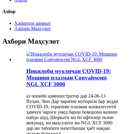
Ахбор
Хабарҳои ширкат
Ахбори Маҳсулот
Ахбори Маҳсулот
Инқилоби муолиҷаи COVID-19:
Мошини плазмаи Convalescent
NGL XCF 3000
аз ҷониби администратор дар 24-06-13
Вуҳан, Чин Дар ҷараёни мубориза бар зидди
COVID-19, терапияи плазмаи конвалесентӣ
ҳамчун чароғи умед барои беморони вазнин
пайдо шуд. Ширкати мо бо ифтихор эълон
мекунад, ки маҳсулоти мо NGL XCF 3000
дар ин табобати наҷотбахши ҳаёт нақши
муҳим бозидааст...