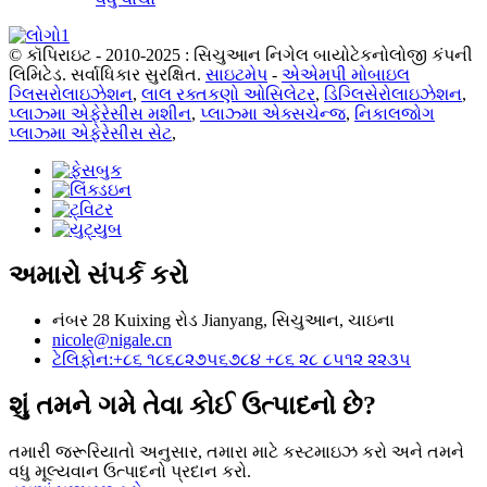
© કૉપિરાઇટ - 2010-2025 : સિચુઆન નિગેલ બાયોટેકનોલોજી કંપની
લિમિટેડ. સર્વાધિકાર સુરક્ષિત.
સાઇટમેપ
-
એએમપી મોબાઇલ
ગ્લિસરોલાઇઝેશન
,
લાલ રક્તકણો ઓસિલેટર
,
ડિગ્લિસેરોલાઇઝેશન
,
પ્લાઝ્મા એફેરેસીસ મશીન
,
પ્લાઝ્મા એક્સચેન્જ
,
નિકાલજોગ
પ્લાઝ્મા એફેરેસીસ સેટ
,
અમારો સંપર્ક કરો
નંબર 28 Kuixing રોડ Jianyang, સિચુઆન, ચાઇના
nicole@nigale.cn
ટેલિફોન:+૮૬ ૧૮૬૮૨૭૫૬૭૮૪ +૮૬ ૨૮ ૮૫૧૨ ૨૨૩૫
શું તમને ગમે તેવા કોઈ ઉત્પાદનો છે?
તમારી જરૂરિયાતો અનુસાર, તમારા માટે કસ્ટમાઇઝ કરો અને તમને
વધુ મૂલ્યવાન ઉત્પાદનો પ્રદાન કરો.