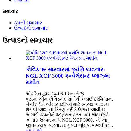
સમાચાર
કંપની સમાચાર
ઉત્પાદનો સમાચાર
ઉત્પાદનો સમાચાર
કોવિડ-૧૯ સારવારમાં ક્રાંતિ લાવનાર:
NGL XCF 3000 કન્વેલેસન્ટ પ્લાઝ્મા
મશીન
એડમિન દ્વારા 24-06-13 ના રોજ
વુહાન, ચીન કોવિડ-૧૯ સામેની લડાઈ દરમિયાન,
ગંભીર રીતે બીમાર દર્દીઓ માટે સ્વસ્થ પ્લાઝ્મા
થેરાપી આશાના કિરણ તરીકે ઉભરી આવી છે.
અમારી કંપનીને જાહેરાત કરતા ગર્વ થાય છે કે
અમારા ઉત્પાદન, ધ NGL XCF 3000, એ આ
જીવનરક્ષક સારવારમાં મુખ્ય ભૂમિકા ભજવી છે...
વધુ વાંચો