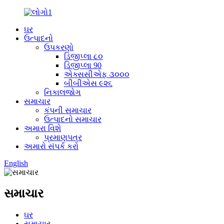
ઘર
ઉત્પાદનો
ઉપકરણો
ડિજીપ્લા ૮૦
ડિજીપ્લા 90
એક્સસીએફ ૩૦૦૦
બીબીએસ ૯૨૬
નિકાલજોગ
સમાચાર
કંપની સમાચાર
ઉત્પાદનો સમાચાર
અમારા વિશે
પ્રમાણપત્ર
અમારો સંપર્ક કરો
English
સમાચાર
ઘર
સમાચાર