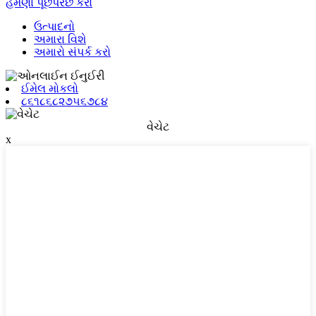
હમણાં પૂછપરછ કરો
ઉત્પાદનો
અમારા વિશે
અમારો સંપર્ક કરો
ઈમેલ મોકલો
૮૬૧૮૬૮૨૭૫૬૭૮૪
વેચેટ
x