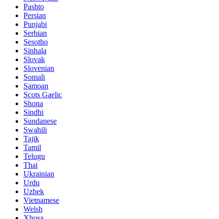
Pashto
Persian
Punjabi
Serbian
Sesotho
Sinhala
Slovak
Slovenian
Somali
Samoan
Scots Gaelic
Shona
Sindhi
Sundanese
Swahili
Tajik
Tamil
Telugu
Thai
Ukrainian
Urdu
Uzbek
Vietnamese
Welsh
Xhosa