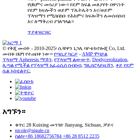
የህክምና መሳሪያ ነው። የደም ክፍል መለያየት በዋናነት
የደም ክፍሎችን ወይም ፕሌትሌትን እና/ወይም
ፕላዝማን የሚሰበስቡ የሕክምና ክፍሎችን ለመሰብሰብ
እና ለማቅረብ ያገለግላል።
ጥያቄ
ዝርዝር
© የቅጂ መብት - 2010-2025፡ ሲቹዋን ኒጋሌ ባዮቴክኖሎጂ Co, Ltd.
መብቱ በህግ የተጠበቀ ነው።
የጣቢያ ካርታ
-
AMP ሞባይል
ፕላዝማ Apheresis ማሽን
,
የፕላዝማ ልውውጥ
,
Deglycerolization
,
ሊጣል የሚችል የፕላዝማ አፌሬሲስ ስብስብ
,
ግሊሰሮላይዜሽን
,
ቀይ የደም
ሴል ኦስቲልተር
,
አግኙን።
ቁጥር 28 Kuixing መንገድ Jianyang, Sichuan, ቻይና
nicole@nigale.cn
ስልክ፡+86 18682756784 +86 28 8512 2235