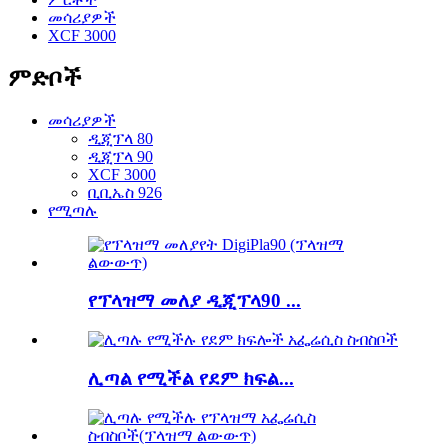
መሳሪያዎች
XCF 3000
ምድቦች
መሳሪያዎች
ዲጂፕላ 80
ዲጂፕላ 90
XCF 3000
ቢቢኤስ 926
የሚጣሉ
የፕላዝማ መለያ ዲጂፕላ90 ...
ሊጣል የሚችል የደም ክፍል...