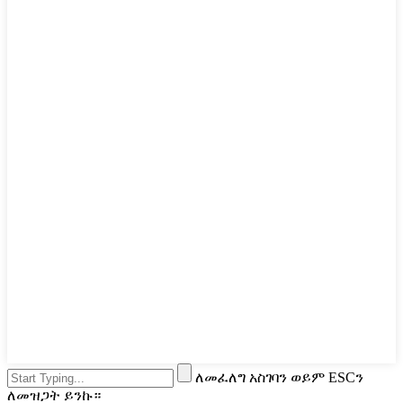
ለመፈለግ አስገባን ወይም ESCን
ለመዝጋት ይንኩ።