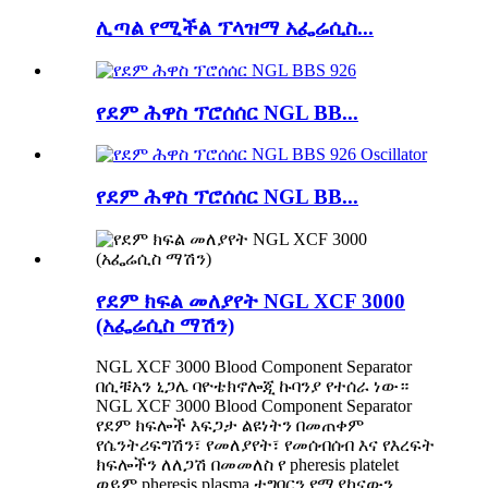
ሊጣል የሚችል ፕላዝማ አፌሬሲስ...
የደም ሕዋስ ፕሮሰሰር NGL BB...
የደም ሕዋስ ፕሮሰሰር NGL BB...
የደም ክፍል መለያየት NGL XCF 3000
(አፌሬሲስ ማሽን)
NGL XCF 3000 Blood Component Separator
በሲቹአን ኒጋሌ ባዮቴክኖሎጂ ኩባንያ የተሰራ ነው።
NGL XCF 3000 Blood Component Separator
የደም ክፍሎች እፍጋታ ልዩነትን በመጠቀም
የሴንትሪፍግሽን፣ የመለያየት፣ የመሰብሰብ እና የእረፍት
ክፍሎችን ለለጋሽ በመመለስ የ pheresis platelet
ወይም pheresis plasma ተግባርን የሚያከናውን