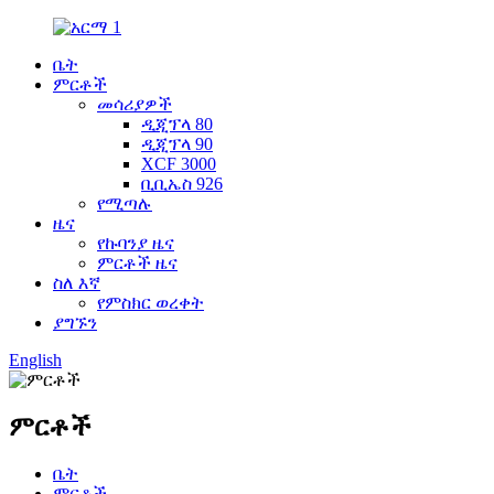
ቤት
ምርቶች
መሳሪያዎች
ዲጂፕላ 80
ዲጂፕላ 90
XCF 3000
ቢቢኤስ 926
የሚጣሉ
ዜና
የኩባንያ ዜና
ምርቶች ዜና
ስለ እኛ
የምስክር ወረቀት
ያግኙን
English
ምርቶች
ቤት
ምርቶች