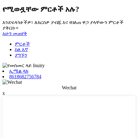
የሚወዷቸው ምርቶች አሉ?
እንደፍላጎቶችዎ፣ ለእርስዎ ያብጁ እና የበለጠ ዋጋ ያላቸውን ምርቶች
ያቅርቡ።
አሁን መጠየቅ
ምርቶች
ስለ እኛ
ያግኙን
ኢሜል ላክ
8618682756784
Wechat
x