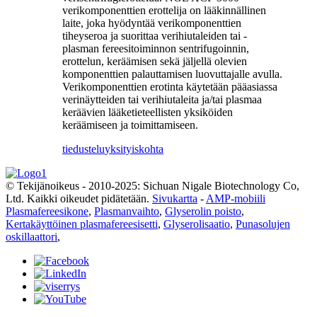
verikomponenttien erottelija on lääkinnällinen
laite, joka hyödyntää verikomponenttien
tiheyseroa ja suorittaa verihiutaleiden tai -
plasman fereesitoiminnon sentrifugoinnin,
erottelun, keräämisen sekä jäljellä olevien
komponenttien palauttamisen luovuttajalle avulla.
Verikomponenttien erotinta käytetään pääasiassa
verinäytteiden tai verihiutaleita ja/tai plasmaa
keräävien lääketieteellisten yksiköiden
keräämiseen ja toimittamiseen.
tiedustelu
yksityiskohta
© Tekijänoikeus - 2010-2025: Sichuan Nigale Biotechnology Co,
Ltd. Kaikki oikeudet pidätetään.
Sivukartta
-
AMP-mobiili
Plasmafereesikone
,
Plasmanvaihto
,
Glyserolin poisto
,
Kertakäyttöinen plasmafereesisetti
,
Glyserolisaatio
,
Punasolujen
oskillaattori
,