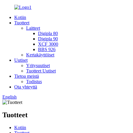
Kotiin
Tuotteet
Laitteet
Digipla 80
Digipla 90
XCF 3000
BBS 926
Kertakäyttöiset
Uutiset
Yritysuutiset
Tuotteet Uutiset
Tietoa meistä
Todistus
Ota yhteyttä
English
Tuotteet
Kotiin
Tuotteet