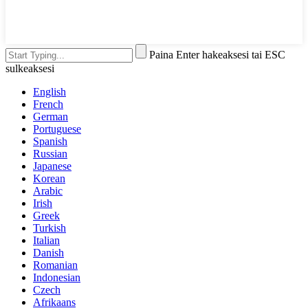
Paina Enter hakeaksesi tai ESC
sulkeaksesi
English
French
German
Portuguese
Spanish
Russian
Japanese
Korean
Arabic
Irish
Greek
Turkish
Italian
Danish
Romanian
Indonesian
Czech
Afrikaans