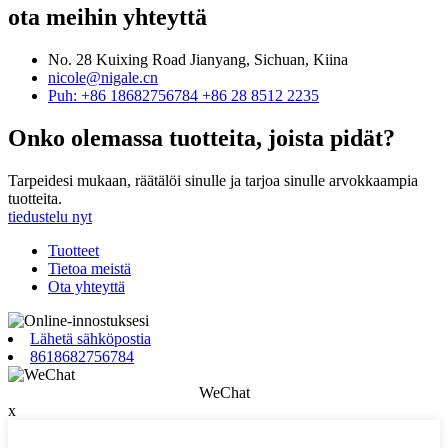
ota meihin yhteyttä
No. 28 Kuixing Road Jianyang, Sichuan, Kiina
nicole@nigale.cn
Puh: +86 18682756784 +86 28 8512 2235
Onko olemassa tuotteita, joista pidät?
Tarpeidesi mukaan, räätälöi sinulle ja tarjoa sinulle arvokkaampia
tuotteita.
tiedustelu nyt
Tuotteet
Tietoa meistä
Ota yhteyttä
Lähetä sähköpostia
8618682756784
WeChat
x