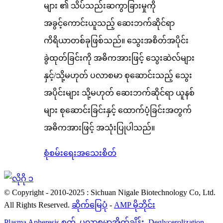
များ ၏ သိပ်သည်းဆကွာခြားမှုကို
အခွင့်ကောင်းယူသည့် ဆေးဘက်ဆိုင်ရာ
ကိရိယာတစ်ခုဖြစ်သည်။ သွေးအစိတ်အပိုင်း
ခွဲထုတ်ခြင်းကို အဓိကအားဖြင့် သွေးဆဲလ်များ
နှင့်/သို့မဟုတ် ပလာစမာ စုဆောင်းသည့် သွေး
အပိုင်းများ သို့မဟုတ် ဆေးဘက်ဆိုင်ရာ ယူနစ်
များ စုဆောင်းခြင်းနှင့် ထောက်ပံ့ခြင်းအတွက်
အဓိကအားဖြင့် အသုံးပြုပါသည်။
စုံစမ်းရေး
အသေးစိတ်
© Copyright - 2010-2025 : Sichuan Nigale Biotechnology Co, Ltd.
All Rights Reserved.
ဆိုက်မြေပုံ
-
AMP မိုဘိုင်း
Plasma Apheresis စက်
,
ပလာစမာအိတ်ချိန်း
,
Deglycerolization
,