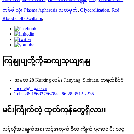
တစ်ခါသုံး Plasma Apheresis သတ်မှတ်
,
Glycerolization
,
Red
Blood Cell Oscillator
,
ကြှနျုပျတို့ကိုဆကျသှယျရနျ
အမှတ် 28 Kuixing လမ်း Jianyang, Sichuan, တရုတ်နိုင်ငံ
nicole@nigale.cn
Tel: +86 18682756784 +86 28 8512 2235
မင်းကြိုက်တဲ့ ထုတ်ကုန်တွေရှိလား။
သင့်လိုအပ်ချက်အရ၊ သင့်အတွက် စိတ်ကြိုက်ပြင်ဆင်ပြီး သင့်