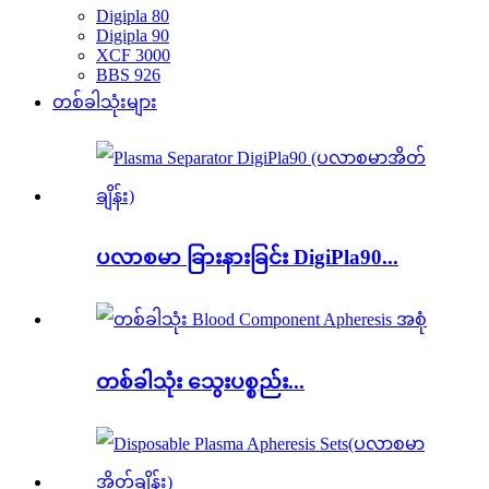
Digipla 80
Digipla 90
XCF 3000
BBS 926
တစ်ခါသုံးများ
ပလာစမာ ခြားနားခြင်း DigiPla90...
တစ်ခါသုံး သွေးပစ္စည်း...