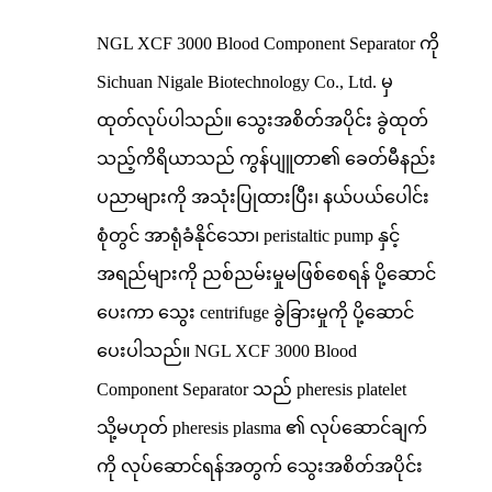
NGL XCF 3000 Blood Component Separator ကို
Sichuan Nigale Biotechnology Co., Ltd. မှ
ထုတ်လုပ်ပါသည်။ သွေးအစိတ်အပိုင်း ခွဲထုတ်
သည့်ကိရိယာသည် ကွန်ပျူတာ၏ ခေတ်မီနည်း
ပညာများကို အသုံးပြုထားပြီး၊ နယ်ပယ်ပေါင်း
စုံတွင် အာရုံခံနိုင်သော၊ peristaltic pump နှင့်
အရည်များကို ညစ်ညမ်းမှုမဖြစ်စေရန် ပို့ဆောင်
ပေးကာ သွေး centrifuge ခွဲခြားမှုကို ပို့ဆောင်
ပေးပါသည်။ NGL XCF 3000 Blood
Component Separator သည် pheresis platelet
သို့မဟုတ် pheresis plasma ၏ လုပ်ဆောင်ချက်
ကို လုပ်ဆောင်ရန်အတွက် သွေးအစိတ်အပိုင်း