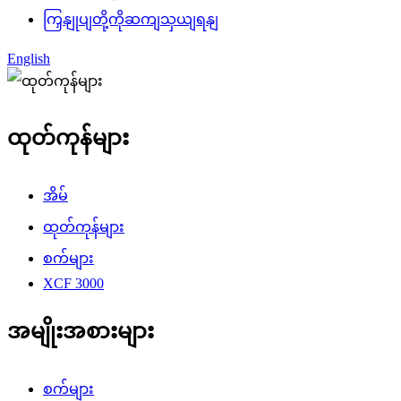
ကြှနျုပျတို့ကိုဆကျသှယျရနျ
English
ထုတ်ကုန်များ
အိမ်
ထုတ်ကုန်များ
စက်များ
XCF 3000
အမျိုးအစားများ
စက်များ