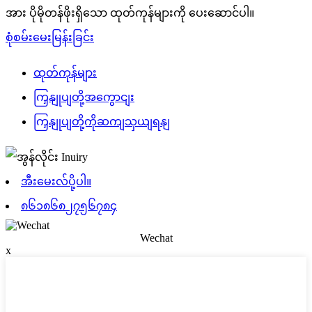
အား ပိုမိုတန်ဖိုးရှိသော ထုတ်ကုန်များကို ပေးဆောင်ပါ။
စုံစမ်းမေးမြန်းခြင်း
ထုတ်ကုန်များ
ကြှနျုပျတို့အကွောငျး
ကြှနျုပျတို့ကိုဆကျသှယျရနျ
အီးမေးလ်ပို့ပါ။
၈၆၁၈၆၈၂၇၅၆၇၈၄
Wechat
x