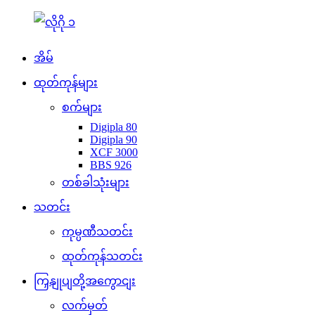
အိမ်
ထုတ်ကုန်များ
စက်များ
Digipla 80
Digipla 90
XCF 3000
BBS 926
တစ်ခါသုံးများ
သတင်း
ကုမ္ပဏီသတင်း
ထုတ်ကုန်သတင်း
ကြှနျုပျတို့အကွောငျး
လက်မှတ်