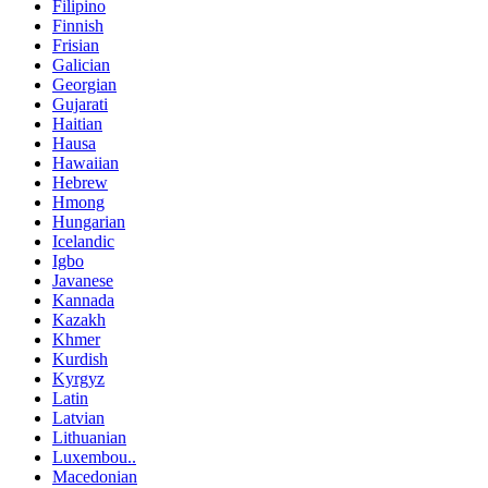
Filipino
Finnish
Frisian
Galician
Georgian
Gujarati
Haitian
Hausa
Hawaiian
Hebrew
Hmong
Hungarian
Icelandic
Igbo
Javanese
Kannada
Kazakh
Khmer
Kurdish
Kyrgyz
Latin
Latvian
Lithuanian
Luxembou..
Macedonian