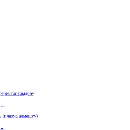
..
..