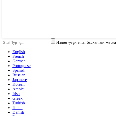
Издөө үчүн enter баскычын же ж
English
French
German
Portuguese
Spanish
Russian
Japanese
Korean
Arabic
Irish
Greek
Turkish
Italian
Danish