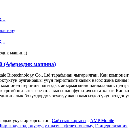
..
..
0 (Аферездик машина)
ale Biotechnology Co., Ltd тарабынан чыгарылган. Кан компон
уюктуктун булганбашы үчүн перистальтикалык насос жана канд
 компоненттеринин тыгыздык айырмасынан пайдаланып, центрифу
ик тромбоцит же ферез плазмасынын функциясын аткарат. Кан к
едициналык бөлүмдөрдү чогултуу жана камсыздоо үчүн колдонул
 Бардык укуктар корголгон.
Сайттын картасы
-
AMP Mobile
Бир жолу колдонулуучу плазма аферез топтому
,
Глицеролизация