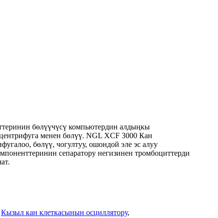
енттеринин бөлүүчүсү компьютердин алдыңкы
ы центрифуга менен бөлүү. NGL XCF 3000 Кан
галоо, бөлүү, чогултуу, ошондой эле эс алуу
омпоненттеринин сепаратору негизинен тромбоциттерди
ат.
,
Кызыл кан клеткасынын осциллятору
,