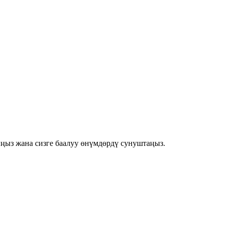
ыз жана сизге баалуу өнүмдөрдү сунуштаңыз.