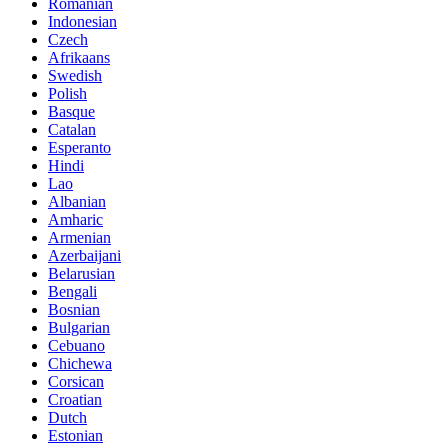
Romanian
Indonesian
Czech
Afrikaans
Swedish
Polish
Basque
Catalan
Esperanto
Hindi
Lao
Albanian
Amharic
Armenian
Azerbaijani
Belarusian
Bengali
Bosnian
Bulgarian
Cebuano
Chichewa
Corsican
Croatian
Dutch
Estonian