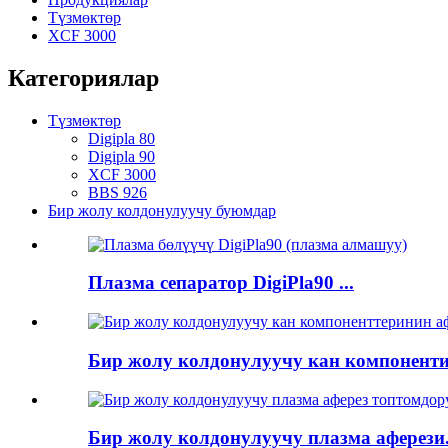
Түзмөктөр
XCF 3000
Категориялар
Түзмөктөр
Digipla 80
Digipla 90
XCF 3000
BBS 926
Бир жолу колдонулуучу буюмдар
Плазма сепаратор DigiPla90 ...
Бир жолу колдонулуучу кан компоненти.
Бир жолу колдонулуучу плазма аферези.