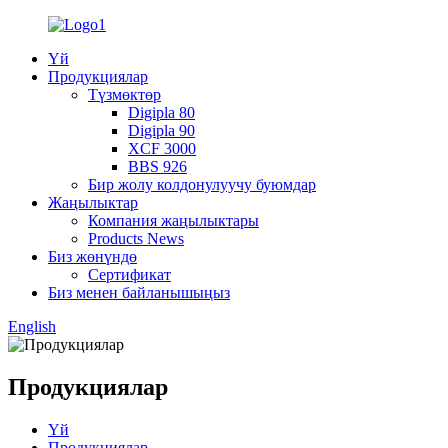
Үй
Продукциялар
Түзмөктөр
Digipla 80
Digipla 90
XCF 3000
BBS 926
Бир жолу колдонулуучу буюмдар
Жаңылыктар
Компания жаңылыктары
Products News
Биз жөнүндө
Сертификат
Биз менен байланышыңыз
English
Продукциялар
Үй
Продукциялар