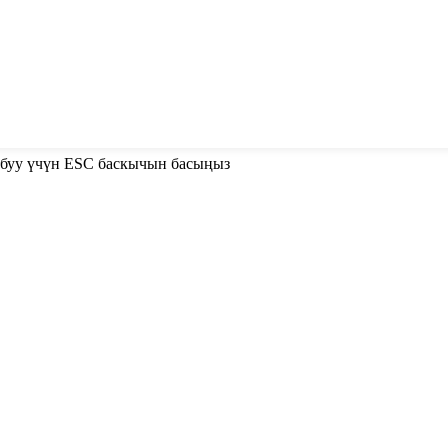
абуу үчүн ESC баскычын басыңыз