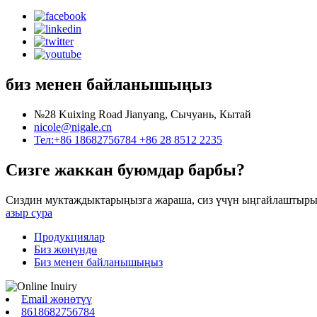
биз менен байланышыңыз
№28 Kuixing Road Jianyang, Сычуань, Кытай
nicole@nigale.cn
Тел:+86 18682756784 +86 28 8512 2235
Сизге жаккан буюмдар барбы?
Сиздин муктаждыктарыңызга жараша, сиз үчүн ыңгайлаштырың
азыр сура
Продукциялар
Биз жөнүндө
Биз менен байланышыңыз
Email жөнөтүү
8618682756784