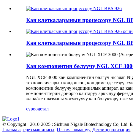
Кан клеткаларынын процессору NGL BB.
Кан клеткаларынын процессору NGL BB.
Кан компонентин бөлүүчү NGL XCF 300
NGL XCF 3000 кан компонентин бөлгүч Sichuan Nig
технологияларын колдонгон, көп доменде сезүү, с
компонентин бөлүүчү медициналык аппарат, ал кан
компоненттерин донорго кайтаруу аркылуу ферезд
жана/же плазманы чогултуучу кан бөлүктөрүн же м
суроо
детал
© Copyright - 2010-2025 : Sichuan Nigale Biotechnology Co, Ltd.
Плазма аферез машинасы
,
Плазма алмашуу
,
Деглицеролизация
,